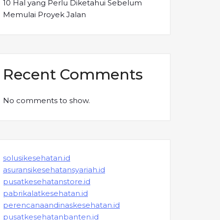
10 Hal yang Perlu Diketahui Sebelum
Memulai Proyek Jalan
Recent Comments
No comments to show.
solusikesehatan.id
asuransikesehatansyariah.id
pusatkesehatanstore.id
pabrikalatkesehatan.id
perencanaandinaskesehatan.id
pusatkesehatanbanten.id