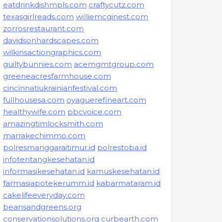
eatdrinkdishmpls.com
craftycutz.com
texasgirlreads.com
williemcginest.com
zorrosrestaurant.com
davidsonhardscapes.com
wilkinsactiongraphics.com
guiltybunnies.com
acemgmtgroup.com
greeneacresfarmhouse.com
cincinnatiukrainianfestival.com
fullhousesa.com
oyaguerefineart.com
healthywife.com
pbcvoice.com
amazingtimlocksmith.com
marrakechimmo.com
polresmanggaraitimur.id
polrestoba.id
infotentangkesehatan.id
informasikesehatan.id
kamuskesehatan.id
farmasiapotekerumm.id
kabarmataram.id
cakelifeeveryday.com
beansandgreens.org
conservationsolutions.org
curbearth.com