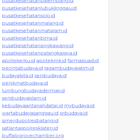
pusatkesehatanpalembang.id
pusatkesehatanlubuklinggau.id
pusatkesehatansolo.id
pusatkesehatanmalang.id
pusatkesehatanmataram.id
pusatkesehatanbima.id
pusatkesehatansingkawang.id
pusatkesehatanpalangkaraya.id
apotekerku.id
apotekmk.id
farmasiuad.id
pecintabudaya.id
ragambudayajatim.id
budayakita.id
senibudaya.id
penikmatbudaya.id
lumbungbudayadermaji.id
senibudayaislam.id
kebudayaantanahdatar.id
mybudaya.id
wartabudayasanggau.id
sribudaya.id
simerdupolresbatang.id
satlantaspolresklaten.id
buffalogrovechamber.org