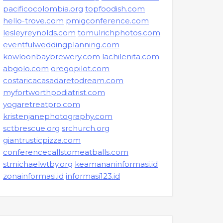
pacificocolombia.org
topfoodish.com
hello-trove.com
pmigconference.com
lesleyreynolds.com
tomulrichphotos.com
eventfulweddingplanning.com
kowloonbaybrewery.com
lachilenita.com
abgolo.com
oregopilot.com
costaricacasadaretodream.com
myfortworthpodiatrist.com
yogaretreatpro.com
kristenjanephotography.com
sctbrescue.org
srchurch.org
giantrusticpizza.com
conferencecallstomeatballs.com
stmichaelwtby.org
keamananinformasi.id
zonainformasi.id
informasi123.id