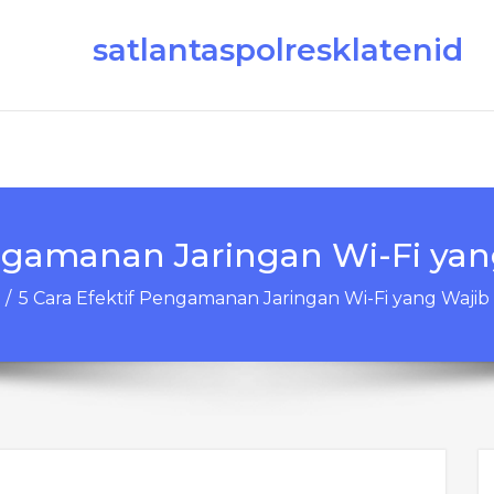
satlantaspolresklatenid
engamanan Jaringan Wi-Fi yan
/
5 Cara Efektif Pengamanan Jaringan Wi-Fi yang Wajib