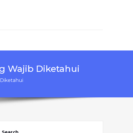
g Wajib Diketahui
 Diketahui
Search