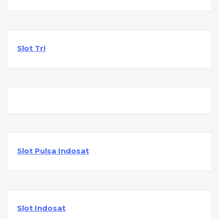
Slot Tri
Slot Pulsa Indosat
Slot Indosat