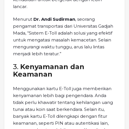
lancar.
Menurut
Dr. Andi Sudirman
, seorang
pengamat transportasi dari Universitas Gadjah
Mada, “Sistem E-Toll adalah solusi yang efektif
untuk mengatasi masalah kemacetan. Selain
mengurangi waktu tunggu, arus lalu lintas
menjadi lebih teratur.”
3.
Kenyamanan dan
Keamanan
Menggunakan kartu E-Toll juga memberikan
kenyamanan lebih bagi pengendara. Anda
tidak perlu khawatir tentang kehilangan uang
tunai atau koin saat berkendara. Selain itu,
banyak kartu E-Toll dilengkapi dengan fitur
keamanan, seperti PIN atau autentikasi lain,