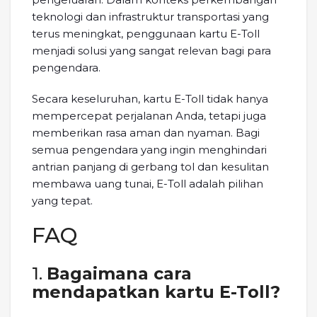
teknologi dan infrastruktur transportasi yang
terus meningkat, penggunaan kartu E-Toll
menjadi solusi yang sangat relevan bagi para
pengendara.
Secara keseluruhan, kartu E-Toll tidak hanya
mempercepat perjalanan Anda, tetapi juga
memberikan rasa aman dan nyaman. Bagi
semua pengendara yang ingin menghindari
antrian panjang di gerbang tol dan kesulitan
membawa uang tunai, E-Toll adalah pilihan
yang tepat.
FAQ
1.
Bagaimana cara
mendapatkan kartu E-Toll?