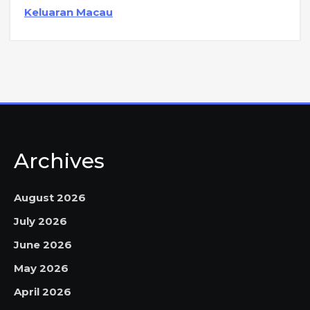
Keluaran Macau
Archives
August 2026
July 2026
June 2026
May 2026
April 2026