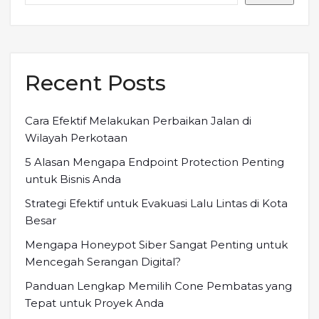
Recent Posts
Cara Efektif Melakukan Perbaikan Jalan di
Wilayah Perkotaan
5 Alasan Mengapa Endpoint Protection Penting
untuk Bisnis Anda
Strategi Efektif untuk Evakuasi Lalu Lintas di Kota
Besar
Mengapa Honeypot Siber Sangat Penting untuk
Mencegah Serangan Digital?
Panduan Lengkap Memilih Cone Pembatas yang
Tepat untuk Proyek Anda