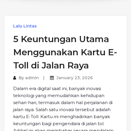
Lalu Lintas
5 Keuntungan Utama
Menggunakan Kartu E-
Toll di Jalan Raya
By
admin
January 23, 2026
Dalam era digital saat ini, banyak inovasi
teknologi yang memudahkan kehidupan
sehari-hari, termasuk dalam hal perjalanan di
jalan raya. Salah satu inovasi tersebut adalah
kartu E-Toll. Kartu ini menghadirkan banyak
keuntungan bagi pengendara di jalan tol.
Artikel ini akan membahas secara mendalam