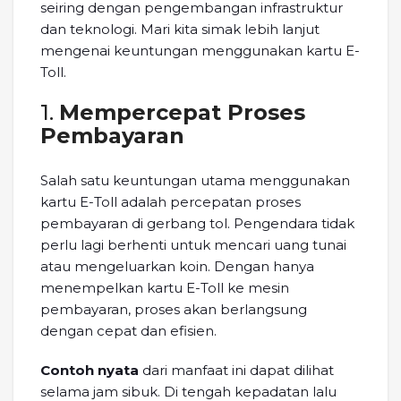
seiring dengan pengembangan infrastruktur
dan teknologi. Mari kita simak lebih lanjut
mengenai keuntungan menggunakan kartu E-
Toll.
1.
Mempercepat Proses
Pembayaran
Salah satu keuntungan utama menggunakan
kartu E-Toll adalah percepatan proses
pembayaran di gerbang tol. Pengendara tidak
perlu lagi berhenti untuk mencari uang tunai
atau mengeluarkan koin. Dengan hanya
menempelkan kartu E-Toll ke mesin
pembayaran, proses akan berlangsung
dengan cepat dan efisien.
Contoh nyata
dari manfaat ini dapat dilihat
selama jam sibuk. Di tengah kepadatan lalu