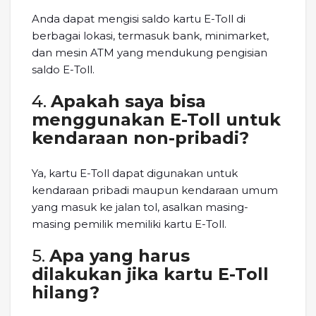
Anda dapat mengisi saldo kartu E-Toll di
berbagai lokasi, termasuk bank, minimarket,
dan mesin ATM yang mendukung pengisian
saldo E-Toll.
4.
Apakah saya bisa
menggunakan E-Toll untuk
kendaraan non-pribadi?
Ya, kartu E-Toll dapat digunakan untuk
kendaraan pribadi maupun kendaraan umum
yang masuk ke jalan tol, asalkan masing-
masing pemilik memiliki kartu E-Toll.
5.
Apa yang harus
dilakukan jika kartu E-Toll
hilang?