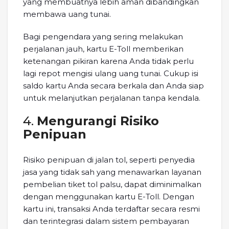
yang membuatnya lebih aman dibandingkan
membawa uang tunai.
Bagi pengendara yang sering melakukan
perjalanan jauh, kartu E-Toll memberikan
ketenangan pikiran karena Anda tidak perlu
lagi repot mengisi ulang uang tunai. Cukup isi
saldo kartu Anda secara berkala dan Anda siap
untuk melanjutkan perjalanan tanpa kendala.
4.
Mengurangi Risiko
Penipuan
Risiko penipuan di jalan tol, seperti penyedia
jasa yang tidak sah yang menawarkan layanan
pembelian tiket tol palsu, dapat diminimalkan
dengan menggunakan kartu E-Toll. Dengan
kartu ini, transaksi Anda terdaftar secara resmi
dan terintegrasi dalam sistem pembayaran