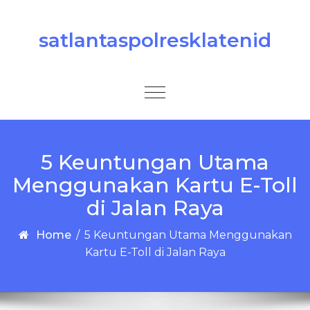
Skip to content
satlantaspolresklatenid
Toggle
navigation
5 Keuntungan Utama
Menggunakan Kartu E-Toll
di Jalan Raya
Home
/
5 Keuntungan Utama Menggunakan
Kartu E-Toll di Jalan Raya