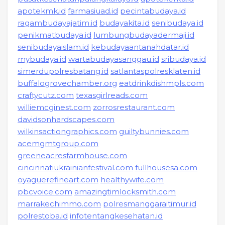
apotekmk.id
farmasiuad.id
pecintabudaya.id
ragambudayajatim.id
budayakita.id
senibudaya.id
penikmatbudaya.id
lumbungbudayadermaji.id
senibudayaislam.id
kebudayaantanahdatar.id
mybudaya.id
wartabudayasanggau.id
sribudaya.id
simerdupolresbatang.id
satlantaspolresklaten.id
buffalogrovechamber.org
eatdrinkdishmpls.com
craftycutz.com
texasgirlreads.com
williemcginest.com
zorrosrestaurant.com
davidsonhardscapes.com
wilkinsactiongraphics.com
guiltybunnies.com
acemgmtgroup.com
greeneacresfarmhouse.com
cincinnatiukrainianfestival.com
fullhousesa.com
oyaguerefineart.com
healthywife.com
pbcvoice.com
amazingtimlocksmith.com
marrakechimmo.com
polresmanggaraitimur.id
polrestoba.id
infotentangkesehatan.id