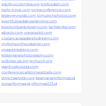
pacificocolombia.org
topfoodish.com
hello-trove.com
pmigconference.com
lesleyreynolds.com
tomulrichphotos.com
eventfulweddingplanning.com
kowloonbaybrewery.com
lachilenita.com
abgolo.com
oregopilot.com
costaricacasadaretodream.com
myfortworthpodiatrist.com
yogaretreatpro.com
kristenjanephotography.com
sctbrescue.org
srchurch.org
giantrusticpizza.com
conferencecallstomeatballs.com
stmichaelwtby.org
keamananinformasi.id
zonainformasi.id
informasi123.id