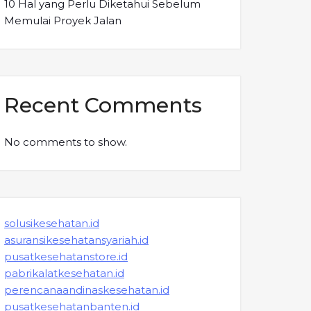
10 Hal yang Perlu Diketahui Sebelum
Memulai Proyek Jalan
Recent Comments
No comments to show.
solusikesehatan.id
asuransikesehatansyariah.id
pusatkesehatanstore.id
pabrikalatkesehatan.id
perencanaandinaskesehatan.id
pusatkesehatanbanten.id