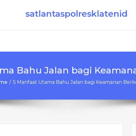
satlantaspolresklatenid
ama Bahu Jalan bagi Keaman
me
/
5 Manfaat Utama Bahu Jalan bagi Keamanan Berk