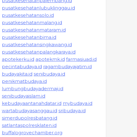
pusatkesehatanpalembang.id
pusatkesehatanlubuklinggau.id
pusatkesehatansolo.id
pusatkesehatanmalang.id
pusatkesehatanmataram.id
pusatkesehatanbima.id
pusatkesehatansingkawang.id
pusatkesehatanpalangkaraya.id
apotekerku.id
apotekmk.id
farmasiuad.id
pecintabudaya.id
ragambudayajatim.id
budayakita.id
senibudaya.id
penikmatbudaya.id
lumbungbudayadermaji.id
senibudayaislam.id
kebudayaantanahdatar.id
mybudaya.id
wartabudayasanggau.id
sribudaya.id
simerdupolresbatang.id
satlantaspolresklaten.id
buffalogrovechamber.org