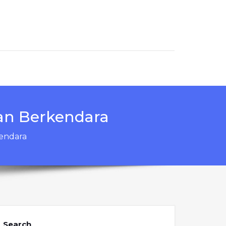
an Berkendara
endara
Search