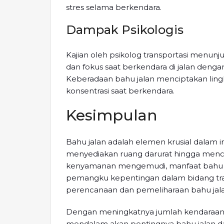
stres selama berkendara.
Dampak Psikologis
Kajian oleh psikolog transportasi menu
dan fokus saat berkendara di jalan dengan
Keberadaan bahu jalan menciptakan li
konsentrasi saat berkendara.
Kesimpulan
Bahu jalan adalah elemen krusial dalam inf
menyediakan ruang darurat hingga men
kenyamanan mengemudi, manfaat bahu ja
pemangku kepentingan dalam bidang tra
perencanaan dan pemeliharaan bahu jal
Dengan meningkatnya jumlah kendaraan 
mendalam akan pentingnya bahu jalan d