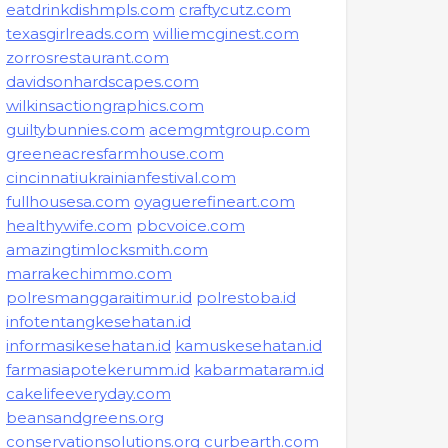
eatdrinkdishmpls.com
craftycutz.com
texasgirlreads.com
williemcginest.com
zorrosrestaurant.com
davidsonhardscapes.com
wilkinsactiongraphics.com
guiltybunnies.com
acemgmtgroup.com
greeneacresfarmhouse.com
cincinnatiukrainianfestival.com
fullhousesa.com
oyaguerefineart.com
healthywife.com
pbcvoice.com
amazingtimlocksmith.com
marrakechimmo.com
polresmanggaraitimur.id
polrestoba.id
infotentangkesehatan.id
informasikesehatan.id
kamuskesehatan.id
farmasiapotekerumm.id
kabarmataram.id
cakelifeeveryday.com
beansandgreens.org
conservationsolutions.org
curbearth.com