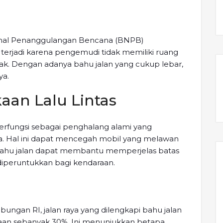
sional Penanggulangan Bencana (BNPB)
erjadi karena pengemudi tidak memiliki ruang
k. Dengan adanya bahu jalan yang cukup lebar,
ya.
aan Lalu Lintas
erfungsi sebagai penghalang alami yang
da. Hal ini dapat mencegah mobil yang melawan
 Bahu jalan dapat membantu memperjelas batas
k diperuntukkan bagi kendaraan.
ungan RI, jalan raya yang dilengkapi bahu jalan
an sebanyak 30%. Ini menunjukkan betapa