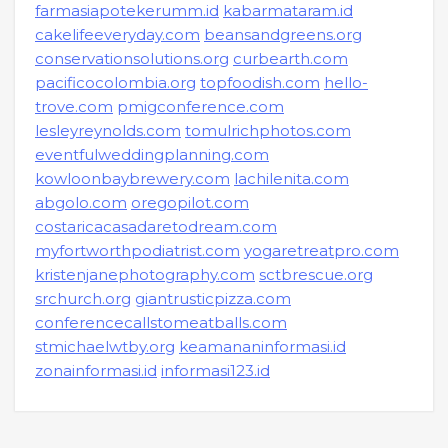
farmasiapotekerumm.id
kabarmataram.id
cakelifeeveryday.com
beansandgreens.org
conservationsolutions.org
curbearth.com
pacificocolombia.org
topfoodish.com
hello-
trove.com
pmigconference.com
lesleyreynolds.com
tomulrichphotos.com
eventfulweddingplanning.com
kowloonbaybrewery.com
lachilenita.com
abgolo.com
oregopilot.com
costaricacasadaretodream.com
myfortworthpodiatrist.com
yogaretreatpro.com
kristenjanephotography.com
sctbrescue.org
srchurch.org
giantrusticpizza.com
conferencecallstomeatballs.com
stmichaelwtby.org
keamananinformasi.id
zonainformasi.id
informasi123.id