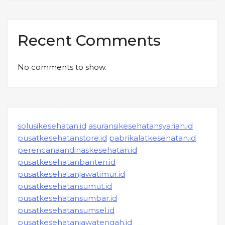
Recent Comments
No comments to show.
solusikesehatan.id
asuransikesehatansyariah.id
pusatkesehatanstore.id
pabrikalatkesehatan.id
perencanaandinaskesehatan.id
pusatkesehatanbanten.id
pusatkesehatanjawatimur.id
pusatkesehatansumut.id
pusatkesehatansumbar.id
pusatkesehatansumsel.id
pusatkesehatanjawatengah.id