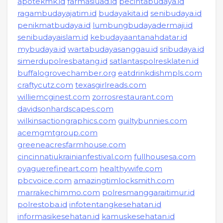
apotekmk.id
farmasiuad.id
pecintabudaya.id
ragambudayajatim.id
budayakita.id
senibudaya.id
penikmatbudaya.id
lumbungbudayadermaji.id
senibudayaislam.id
kebudayaantanahdatar.id
mybudaya.id
wartabudayasanggau.id
sribudaya.id
simerdupolresbatang.id
satlantaspolresklaten.id
buffalogrovechamber.org
eatdrinkdishmpls.com
craftycutz.com
texasgirlreads.com
williemcginest.com
zorrosrestaurant.com
davidsonhardscapes.com
wilkinsactiongraphics.com
guiltybunnies.com
acemgmtgroup.com
greeneacresfarmhouse.com
cincinnatiukrainianfestival.com
fullhousesa.com
oyaguerefineart.com
healthywife.com
pbcvoice.com
amazingtimlocksmith.com
marrakechimmo.com
polresmanggaraitimur.id
polrestoba.id
infotentangkesehatan.id
informasikesehatan.id
kamuskesehatan.id