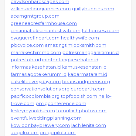
davidsonhardscapes.com
wilkinsactiongraphics.com
guiltybunnies.com
acemgmtgroup.com
greeneacresfarmhouse.com
cincinnatiukrainianfestival.com
fullhousesa.com
oyaguerefineart.com
healthywife.com
pbcvoice.com
amazingtimlocksmith.com
marrakechimmo.com
polresmanggaraitimur.id
polrestoba.id
infotentangkesehatan.id
informasikesehatan.id
kamuskesehatan.id
farmasiapotekerumm.id
kabarmataram.id
cakelifeeveryday.com
beansandgreens.org
conservationsolutions.org
curbearth.com
pacificocolombia.org
topfoodish.com
hello-
trove.com
pmigconference.com
lesleyreynolds.com
tomulrichphotos.com
eventfulweddingplanning.com
kowloonbaybrewery.com
lachilenita.com
abgolo.com
oregopilot.com