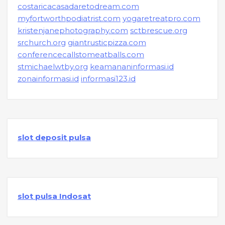
costaricacasadaretodream.com
myfortworthpodiatrist.com
yogaretreatpro.com
kristenjanephotography.com
sctbrescue.org
srchurch.org
giantrusticpizza.com
conferencecallstomeatballs.com
stmichaelwtby.org
keamananinformasi.id
zonainformasi.id
informasi123.id
slot deposit pulsa
slot pulsa Indosat