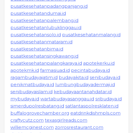
pusatkesehatanpadangpanjang.id
pusatkesehatandumai.id
pusatkesehatanpalembang.id
pusatkesehatanlubuklinggau.id
pusatkesehatansolo.id
pusatkesehatanmalang.id
pusatkesehatanmataram.id
pusatkesehatanbima.id
pusatkesehatansingkawang.id
pusatkesehatanpalangkaraya.id
apotekerku.id
apotekmk.id
farmasiuad.id
pecintabudaya.id
ragambudayajatim.id
budayakita.id
senibudaya.id
penikmatbudaya.id
lumbungbudayadermaji.id
senibudayaislam.id
kebudayaantanahdatar.id
mybudaya.id
wartabudayasanggau.id
sribudaya.id
simerdupolresbatang.id
satlantaspolresklaten.id
buffalogrovechamber.org
eatdrinkdishmpls.com
craftycutz.com
texasgirlreads.com
williemcginest.com
zorrosrestaurant.com