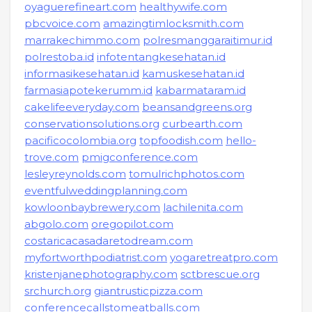
oyaguerefineart.com
healthywife.com
pbcvoice.com
amazingtimlocksmith.com
marrakechimmo.com
polresmanggaraitimur.id
polrestoba.id
infotentangkesehatan.id
informasikesehatan.id
kamuskesehatan.id
farmasiapotekerumm.id
kabarmataram.id
cakelifeeveryday.com
beansandgreens.org
conservationsolutions.org
curbearth.com
pacificocolombia.org
topfoodish.com
hello-
trove.com
pmigconference.com
lesleyreynolds.com
tomulrichphotos.com
eventfulweddingplanning.com
kowloonbaybrewery.com
lachilenita.com
abgolo.com
oregopilot.com
costaricacasadaretodream.com
myfortworthpodiatrist.com
yogaretreatpro.com
kristenjanephotography.com
sctbrescue.org
srchurch.org
giantrusticpizza.com
conferencecallstomeatballs.com