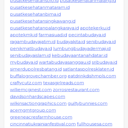
pusatkesehatansolo.id
pusatkesehatanmalang.id
pusatkesehatanmataram.id
pusatkesehatanbima.id
pusatkesehatansingkawang.id
pusatkesehatanpalangkaraya.id
apotekerku.id
apotekmk.id
farmasiuad.id
pecintabudaya.id
ragambudayajatim.id
budayakita.id
senibudaya.id
penikmatbudaya.id
lumbungbudayadermaji.id
senibudayaislam.id
kebudayaantanahdatar.id
mybudaya.id
wartabudayasanggau.id
sribudaya.id
simerdupolresbatang.id
satlantaspolresklaten.id
buffalogrovechamber.org
eatdrinkdishmpls.com
craftycutz.com
texasgirlreads.com
williemcginest.com
zorrosrestaurant.com
davidsonhardscapes.com
wilkinsactiongraphics.com
guiltybunnies.com
acemgmtgroup.com
greeneacresfarmhouse.com
cincinnatiukrainianfestival.com
fullhousesa.com