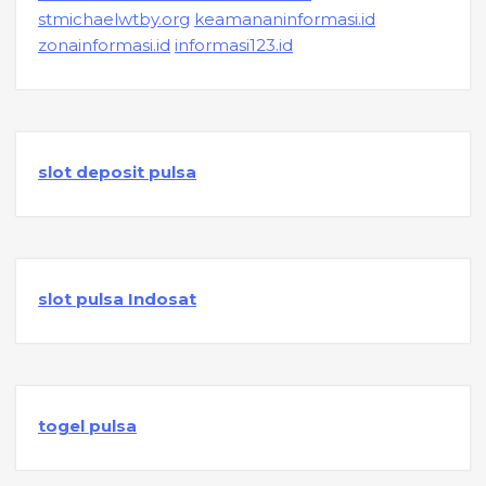
stmichaelwtby.org
keamananinformasi.id
zonainformasi.id
informasi123.id
slot deposit pulsa
slot pulsa Indosat
togel pulsa