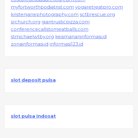
myfortworthpodiatrist.com
yogaretreatpro.com
kristenjanephotography.com
sctbrescue.org
srchurch.org
giantrusticpizza.com
conferencecallstomeatballs.com
stmichaelwtby.org
keamananinformasi.id
zonainformasi.id
informasi123.id
slot deposit pulsa
slot pulsa Indosat