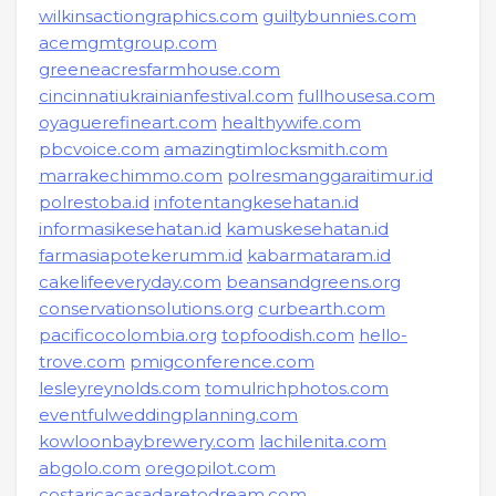
wilkinsactiongraphics.com
guiltybunnies.com
acemgmtgroup.com
greeneacresfarmhouse.com
cincinnatiukrainianfestival.com
fullhousesa.com
oyaguerefineart.com
healthywife.com
pbcvoice.com
amazingtimlocksmith.com
marrakechimmo.com
polresmanggaraitimur.id
polrestoba.id
infotentangkesehatan.id
informasikesehatan.id
kamuskesehatan.id
farmasiapotekerumm.id
kabarmataram.id
cakelifeeveryday.com
beansandgreens.org
conservationsolutions.org
curbearth.com
pacificocolombia.org
topfoodish.com
hello-
trove.com
pmigconference.com
lesleyreynolds.com
tomulrichphotos.com
eventfulweddingplanning.com
kowloonbaybrewery.com
lachilenita.com
abgolo.com
oregopilot.com
costaricacasadaretodream.com