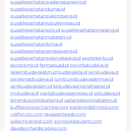
pusatkesehatanpadangpanjang.id
pusatkesehatandumai.id
pusatkesehatanpalembang.id
pusatkesehatanlubuklinggau.id
pusatkesehatansolo.id
pusatkesehatanmalang.id
pusatkesehatanmataram.id
pusatkesehatanbima.id
pusatkesehatansingkawang.id
pusatkesehatanpalangkaraya.id
apotekerku.id
apotekmk.id
farmasiuad.id
pecintabudaya.id
ragambudayajatim.id
budayakita.id
senibudaya.id
penikmatbudaya.id
lumbungbudayadermaji.id
senibudayaislam.id
kebudayaantanahdatar.id
mybudaya.id
wartabudayasanggau.id
sribudaya.id
simerdupolresbatang.id
satlantaspolresklaten.id
buffalogrovechamber.org
eatdrinkdishmpls.com
craftycutz.com
texasgirlreads.com
williemcginest.com
zorrosrestaurant.com
davidsonhardscapes.com