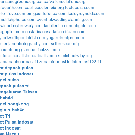
eansandgreens.org
conservationsolutions.org
urbearth.com
pacificocolombia.org
topfoodish.com
llo-trove.com
pmigconference.com
lesleyreynolds.com
mulrichphotos.com
eventfulweddingplanning.com
owloonbaybrewery.com
lachilenita.com
abgolo.com
egopilot.com
costaricacasadaretodream.com
fortworthpodiatrist.com
yogaretreatpro.com
istenjanephotography.com
sctbrescue.org
church.org
giantrusticpizza.com
nferencecallstomeatballs.com
stmichaelwtby.org
amananinformasi.id
zonainformasi.id
informasi123.id
ot deposit pulsa
ot pulsa Indosat
gel pulsa
posit pulsa tri
engeluaran Taiwan
ubah4d
ogel hongkong
ogin rubah4d
ot Tri
ot Pulsa Indosat
ot Indosat
ive Macau