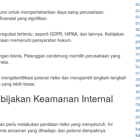
pu
p
kunci untuk mempertahankan daya saing perusahaan.
pu
nansial yang signifikan.
pu
ap
gulasi tertentu, seperti GDPR, HIPAA, dan lainnya. Kebijakan
ra
ahaan memenuhi persyaratan hukum.
p
se
m
ngan bisnis. Pelanggan cenderung memilih perusahaan yang
si
reka.
bu
cr
mengidentifikasi potensi risiko dan mengambil langkah-langkah
zo
yang lebih besar.
wi
a
bijakan Keamanan Internal
ci
oy
a
po
in
perlu melakukan penilaian risiko yang menyeluruh. Ini
k
, jenis ancaman yang dihadapi, dan potensi dampaknya.
k