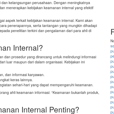
asi dan kelangsungan perusahaan. Dengan meningkatnya
 dan menerapkan kebijakan keamanan internal yang efektif
ai aspek terkait kebijakan keamanan internal. Kami akan
cara penerapannya, serta tantangan yang mungkin dihadapi
epada penelitian terkini dan pengalaman dari para ahli di
N
an Internal?
so
pu
p
an dan prosedur yang dirancang untuk melindungi informasi
pu
ari luar maupun dari dalam organisasi. Kebijakan ini
p
pu
an, dan informasi karyawan.
pu
rangkat keras lainnya.
pu
kegiatan sehari-hari yang dapat mempengaruhi keamanan.
pu
pu
eorang ahli keamanan informasi: “Keamanan bukanlah produk,
p
p
nan Internal Penting?
p
p