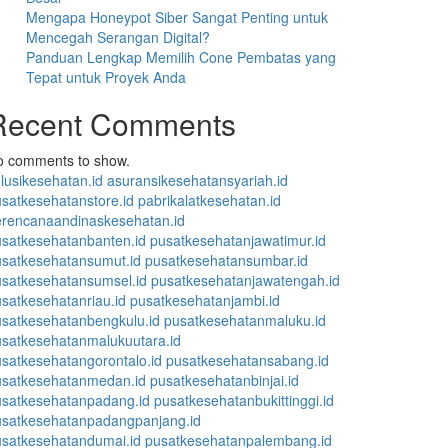
Mengapa Honeypot Siber Sangat Penting untuk
Mencegah Serangan Digital?
Panduan Lengkap Memilih Cone Pembatas yang
Tepat untuk Proyek Anda
Recent Comments
o comments to show.
lusikesehatan.id
asuransikesehatansyariah.id
satkesehatanstore.id
pabrikalatkesehatan.id
erencanaandinaskesehatan.id
satkesehatanbanten.id
pusatkesehatanjawatimur.id
usatkesehatansumut.id
pusatkesehatansumbar.id
satkesehatansumsel.id
pusatkesehatanjawatengah.id
satkesehatanriau.id
pusatkesehatanjambi.id
satkesehatanbengkulu.id
pusatkesehatanmaluku.id
satkesehatanmalukuutara.id
satkesehatangorontalo.id
pusatkesehatansabang.id
usatkesehatanmedan.id
pusatkesehatanbinjai.id
usatkesehatanpadang.id
pusatkesehatanbukittinggi.id
usatkesehatanpadangpanjang.id
usatkesehatandumai.id
pusatkesehatanpalembang.id