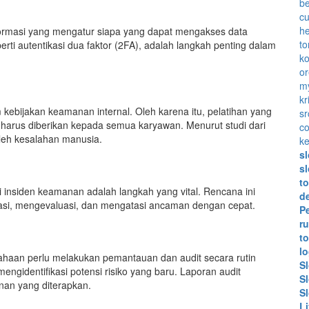
b
c
he
ormasi yang mengatur siapa yang dapat mengakses data
to
perti autentikasi dua faktor (2FA), adalah langkah penting dalam
k
or
my
kr
kebijakan keamanan internal. Oleh karena itu, pelatihan yang
sr
 harus diberikan kepada semua karyawan. Menurut studi dari
co
leh kesalahan manusia.
ke
sl
sl
to
insiden keamanan adalah langkah yang vital. Rencana ini
de
asi, mengevaluasi, dan mengatasi ancaman dengan cepat.
P
r
t
l
ahaan perlu melakukan pemantauan dan audit secara rutin
Sl
ngidentifikasi potensi risiko yang baru. Laporan audit
Sl
nan yang diterapkan.
Sl
L