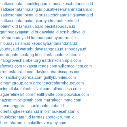
satkesehatanlubuklinggau.id
pusatkesehatansolo.id
usatkesehatanmalang.id
pusatkesehatanmataram.id
satkesehatanbima.id
pusatkesehatansingkawang.id
satkesehatanpalangkaraya.id
apotekerku.id
otekmk.id
farmasiuad.id
pecintabudaya.id
gambudayajatim.id
budayakita.id
senibudaya.id
enikmatbudaya.id
lumbungbudayadermaji.id
nibudayaislam.id
kebudayaantanahdatar.id
ybudaya.id
wartabudayasanggau.id
sribudaya.id
merdupolresbatang.id
satlantaspolresklaten.id
ffalogrovechamber.org
eatdrinkdishmpls.com
aftycutz.com
texasgirlreads.com
williemcginest.com
rrosrestaurant.com
davidsonhardscapes.com
lkinsactiongraphics.com
guiltybunnies.com
cemgmtgroup.com
greeneacresfarmhouse.com
ncinnatiukrainianfestival.com
fullhousesa.com
aguerefineart.com
healthywife.com
pbcvoice.com
mazingtimlocksmith.com
marrakechimmo.com
lresmanggaraitimur.id
polrestoba.id
fotentangkesehatan.id
informasikesehatan.id
amuskesehatan.id
farmasiapotekerumm.id
abarmataram.id
cakelifeeveryday.com