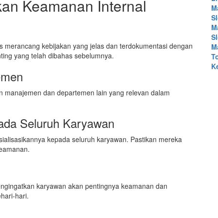
kan Keamanan Internal
M
Sl
M
Sl
 merancang kebijakan yang jelas dan terdokumentasi dengan
M
ting yang telah dibahas sebelumnya.
T
K
jemen
an manajemen dan departemen lain yang relevan dalam
ada Seluruh Karyawan
osialisasikannya kepada seluruh karyawan. Pastikan mereka
keamanan.
k mengingatkan karyawan akan pentingnya keamanan dan
ari-hari.