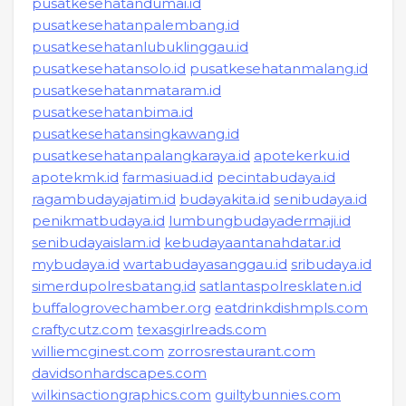
pusatkesehatandumai.id
pusatkesehatanpalembang.id
pusatkesehatanlubuklinggau.id
pusatkesehatansolo.id
pusatkesehatanmalang.id
pusatkesehatanmataram.id
pusatkesehatanbima.id
pusatkesehatansingkawang.id
pusatkesehatanpalangkaraya.id
apotekerku.id
apotekmk.id
farmasiuad.id
pecintabudaya.id
ragambudayajatim.id
budayakita.id
senibudaya.id
penikmatbudaya.id
lumbungbudayadermaji.id
senibudayaislam.id
kebudayaantanahdatar.id
mybudaya.id
wartabudayasanggau.id
sribudaya.id
simerdupolresbatang.id
satlantaspolresklaten.id
buffalogrovechamber.org
eatdrinkdishmpls.com
craftycutz.com
texasgirlreads.com
williemcginest.com
zorrosrestaurant.com
davidsonhardscapes.com
wilkinsactiongraphics.com
guiltybunnies.com