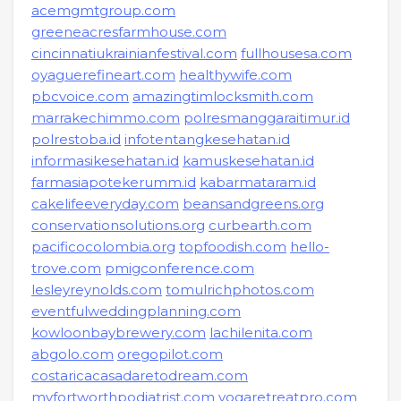
acemgmtgroup.com
greeneacresfarmhouse.com
cincinnatiukrainianfestival.com
fullhousesa.com
oyaguerefineart.com
healthywife.com
pbcvoice.com
amazingtimlocksmith.com
marrakechimmo.com
polresmanggaraitimur.id
polrestoba.id
infotentangkesehatan.id
informasikesehatan.id
kamuskesehatan.id
farmasiapotekerumm.id
kabarmataram.id
cakelifeeveryday.com
beansandgreens.org
conservationsolutions.org
curbearth.com
pacificocolombia.org
topfoodish.com
hello-
trove.com
pmigconference.com
lesleyreynolds.com
tomulrichphotos.com
eventfulweddingplanning.com
kowloonbaybrewery.com
lachilenita.com
abgolo.com
oregopilot.com
costaricacasadaretodream.com
myfortworthpodiatrist.com
yogaretreatpro.com