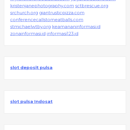
kristenjanephotography.com
sctbrescue.org
srchurch.org
giantrusticpizza.com
conferencecallstomeatballs.com
stmichaelwtby.org
keamananinformasi.id
zonainformasi.id
informasi123.id
slot deposit pulsa
slot pulsa Indosat