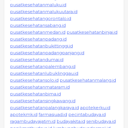
pusatkesehatanmaluku.id
pusatkesehatanmalukuutara.id
pusatkesehatangorontalo.id
pusatkesehatansabang.id
pusatkesehatanmedan.id
pusatkesehatanbinjai.id
pusatkesehatanpadang.id
pusatkesehatanbukittinggi.id
pusatkesehatanpadangpanjang.id
pusatkesehatandumai.id
pusatkesehatanpalembang.id
pusatkesehatanlubuklinggau.id
pusatkesehatansolo.id
pusatkesehatanmalang.id
pusatkesehatanmataram.id
pusatkesehatanbima.id
pusatkesehatansingkawang.id
pusatkesehatanpalangkaraya.id
apotekerku.id
apotekmk.id
farmasiuad.id
pecintabudaya.id
ragambudayajatim.id
budayakita.id
senibudaya.id