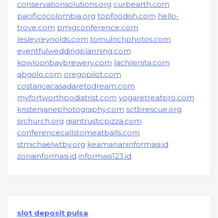
conservationsolutions.org
curbearth.com
pacificocolombia.org
topfoodish.com
hello-
trove.com
pmigconference.com
lesleyreynolds.com
tomulrichphotos.com
eventfulweddingplanning.com
kowloonbaybrewery.com
lachilenita.com
abgolo.com
oregopilot.com
costaricacasadaretodream.com
myfortworthpodiatrist.com
yogaretreatpro.com
kristenjanephotography.com
sctbrescue.org
srchurch.org
giantrusticpizza.com
conferencecallstomeatballs.com
stmichaelwtby.org
keamananinformasi.id
zonainformasi.id
informasi123.id
slot deposit pulsa