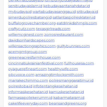
penikmatbudaya.id
lumbungbudayadermaji.id
senibudayaislam.id
kebudayaantanahdatar.id
mybudaya.id
wartabudayasanggau.id
sribudaya.id
simerdupolresbatang.id
satlantaspolresklaten.id
buffalogrovechamber.org
eatdrinkdishmpls.com
craftycutz.com
texasgirlreads.com
williemcginest.com
zorrosrestaurant.com
davidsonhardscapes.com
wilkinsactiongraphics.com
guiltybunnies.com
acemgmtgroup.com
greeneacresfarmhouse.com
cincinnatiukrainianfestival.com
fullhousesa.com
oyaguerefineart.com
healthywife.com
pbcvoice.com
amazingtimlocksmith.com
marrakechimmo.com
polresmanggaraitimur.id
polrestoba.id
infotentangkesehatan.id
informasikesehatan.id
kamuskesehatan.id
farmasiapotekerumm.id
kabarmataram.id
cakelifeeveryday.com
beansandgreens.org