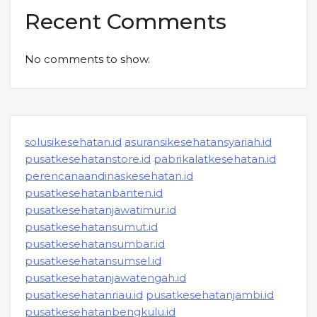
Recent Comments
No comments to show.
solusikesehatan.id
asuransikesehatansyariah.id
pusatkesehatanstore.id
pabrikalatkesehatan.id
perencanaandinaskesehatan.id
pusatkesehatanbanten.id
pusatkesehatanjawatimur.id
pusatkesehatansumut.id
pusatkesehatansumbar.id
pusatkesehatansumsel.id
pusatkesehatanjawatengah.id
pusatkesehatanriau.id
pusatkesehatanjambi.id
pusatkesehatanbengkulu.id