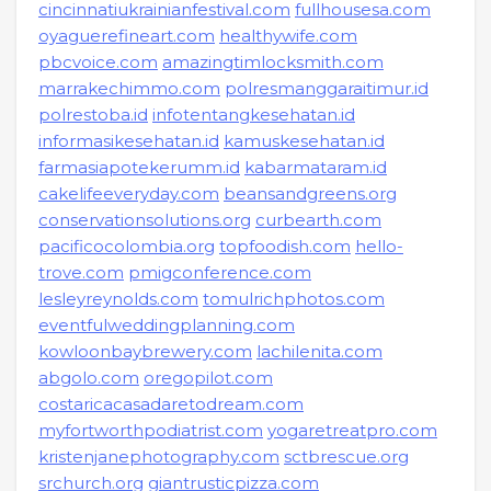
cincinnatiukrainianfestival.com
fullhousesa.com
oyaguerefineart.com
healthywife.com
pbcvoice.com
amazingtimlocksmith.com
marrakechimmo.com
polresmanggaraitimur.id
polrestoba.id
infotentangkesehatan.id
informasikesehatan.id
kamuskesehatan.id
farmasiapotekerumm.id
kabarmataram.id
cakelifeeveryday.com
beansandgreens.org
conservationsolutions.org
curbearth.com
pacificocolombia.org
topfoodish.com
hello-
trove.com
pmigconference.com
lesleyreynolds.com
tomulrichphotos.com
eventfulweddingplanning.com
kowloonbaybrewery.com
lachilenita.com
abgolo.com
oregopilot.com
costaricacasadaretodream.com
myfortworthpodiatrist.com
yogaretreatpro.com
kristenjanephotography.com
sctbrescue.org
srchurch.org
giantrusticpizza.com