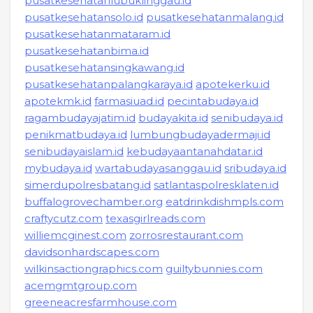
pusatkesehatanlubuklinggau.id
pusatkesehatansolo.id
pusatkesehatanmalang.id
pusatkesehatanmataram.id
pusatkesehatanbima.id
pusatkesehatansingkawang.id
pusatkesehatanpalangkaraya.id
apotekerku.id
apotekmk.id
farmasiuad.id
pecintabudaya.id
ragambudayajatim.id
budayakita.id
senibudaya.id
penikmatbudaya.id
lumbungbudayadermaji.id
senibudayaislam.id
kebudayaantanahdatar.id
mybudaya.id
wartabudayasanggau.id
sribudaya.id
simerdupolresbatang.id
satlantaspolresklaten.id
buffalogrovechamber.org
eatdrinkdishmpls.com
craftycutz.com
texasgirlreads.com
williemcginest.com
zorrosrestaurant.com
davidsonhardscapes.com
wilkinsactiongraphics.com
guiltybunnies.com
acemgmtgroup.com
greeneacresfarmhouse.com