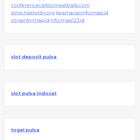
conferencecallstomeatballs.com
stmichaelwtby.org
keamananinformasi.id
zonainformasi.id
informasi123.id
slot deposit pulsa
slot pulsa Indosat
togel pulsa