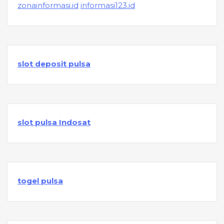
zonainformasi.id
informasi123.id
slot deposit pulsa
slot pulsa Indosat
togel pulsa