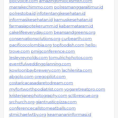
pbcvoice.com
amazingtimlocksmith.com
marrakechimmo.com
polresmanggaraitimur.id
polrestoba.id
infotentangkesehatan.id
informasikesehatan.id
kamuskesehatan.id
farmasiapotekerumm.id
kabarmataram.id
cakelifeeveryday.com
beansandgreens.org
conservationsolutions.org
curbearth.com
pacificocolombia.org
topfoodish.com
hello-
trove.com
pmigconference.com
lesleyreynolds.com
tomulrichphotos.com
eventfulweddingplanning.com
kowloonbaybrewery.com
lachilenita.com
abgolo.com
oregopilot.com
costaricacasadaretodream.com
myfortworthpodiatrist.com
yogaretreatpro.com
kristenjanephotography.com
sctbrescue.org
srchurch.org
giantrusticpizza.com
conferencecallstomeatballs.com
stmichaelwtby.org
keamananinformasi.id