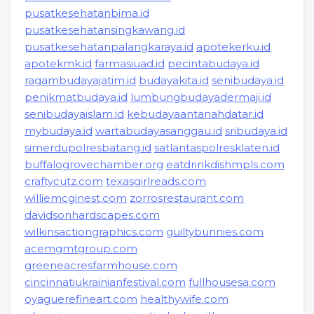
pusatkesehatanbima.id
pusatkesehatansingkawang.id
pusatkesehatanpalangkaraya.id
apotekerku.id
apotekmk.id
farmasiuad.id
pecintabudaya.id
ragambudayajatim.id
budayakita.id
senibudaya.id
penikmatbudaya.id
lumbungbudayadermaji.id
senibudayaislam.id
kebudayaantanahdatar.id
mybudaya.id
wartabudayasanggau.id
sribudaya.id
simerdupolresbatang.id
satlantaspolresklaten.id
buffalogrovechamber.org
eatdrinkdishmpls.com
craftycutz.com
texasgirlreads.com
williemcginest.com
zorrosrestaurant.com
davidsonhardscapes.com
wilkinsactiongraphics.com
guiltybunnies.com
acemgmtgroup.com
greeneacresfarmhouse.com
cincinnatiukrainianfestival.com
fullhousesa.com
oyaguerefineart.com
healthywife.com