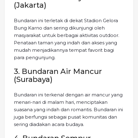
(Jakarta)
Bundaran ini terletak di dekat Stadion Gelora
Bung Karno dan sering dikunjungi oleh
masyarakat untuk berbagai aktivitas outdoor.
Penataan taman yang indah dan akses yang
mudah menjadikannya tempat favorit bagi
para pengunjung.
3. Bundaran Air Mancur
(Surabaya)
Bundaran ini terkenal dengan air mancur yang
menari-nari di malam hari, menciptakan
suasana yang indah dan romantis. Bundaran ini
juga berfungsi sebagai pusat komunitas dan
sering diadakan acara budaya.