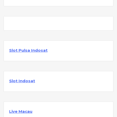
Slot Pulsa Indosat
Slot Indosat
Live Macau