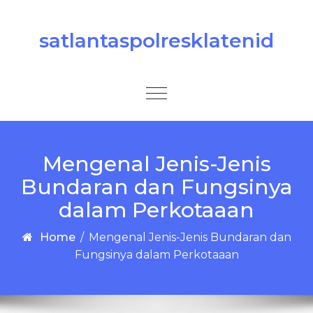
Skip to content
satlantaspolresklatenid
Toggle
navigation
Mengenal Jenis-Jenis
Bundaran dan Fungsinya
dalam Perkotaaan
Home
/
Mengenal Jenis-Jenis Bundaran dan
Fungsinya dalam Perkotaaan