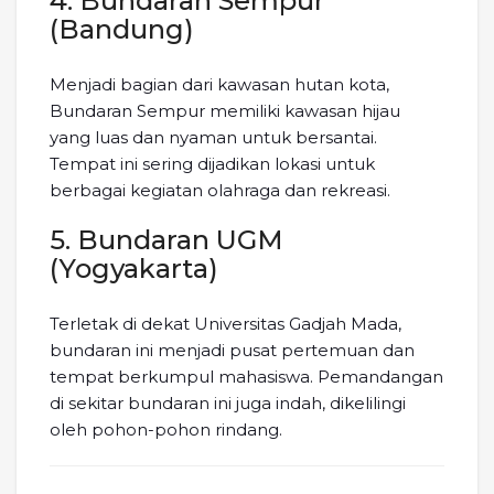
4. Bundaran Sempur
(Bandung)
Menjadi bagian dari kawasan hutan kota,
Bundaran Sempur memiliki kawasan hijau
yang luas dan nyaman untuk bersantai.
Tempat ini sering dijadikan lokasi untuk
berbagai kegiatan olahraga dan rekreasi.
5. Bundaran UGM
(Yogyakarta)
Terletak di dekat Universitas Gadjah Mada,
bundaran ini menjadi pusat pertemuan dan
tempat berkumpul mahasiswa. Pemandangan
di sekitar bundaran ini juga indah, dikelilingi
oleh pohon-pohon rindang.