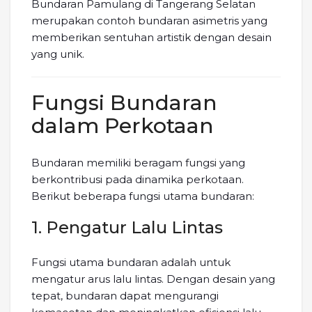
Bundaran Pamulang di Tangerang Selatan
merupakan contoh bundaran asimetris yang
memberikan sentuhan artistik dengan desain
yang unik.
Fungsi Bundaran
dalam Perkotaan
Bundaran memiliki beragam fungsi yang
berkontribusi pada dinamika perkotaan.
Berikut beberapa fungsi utama bundaran:
1. Pengatur Lalu Lintas
Fungsi utama bundaran adalah untuk
mengatur arus lalu lintas. Dengan desain yang
tepat, bundaran dapat mengurangi