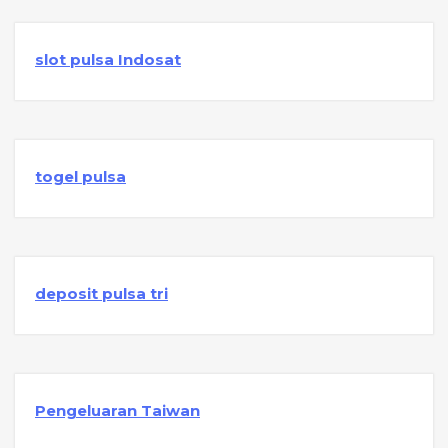
slot pulsa Indosat
togel pulsa
deposit pulsa tri
Pengeluaran Taiwan