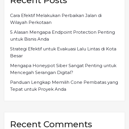
Recent Posts
Cara Efektif Melakukan Perbaikan Jalan di
Wilayah Perkotaan
5 Alasan Mengapa Endpoint Protection Penting
untuk Bisnis Anda
Strategi Efektif untuk Evakuasi Lalu Lintas di Kota
Besar
Mengapa Honeypot Siber Sangat Penting untuk
Mencegah Serangan Digital?
Panduan Lengkap Memilih Cone Pembatas yang
Tepat untuk Proyek Anda
Recent Comments