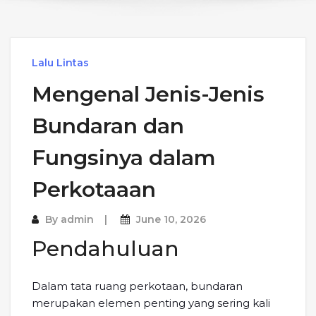
Lalu Lintas
Mengenal Jenis-Jenis
Bundaran dan
Fungsinya dalam
Perkotaaan
By
admin
June 10, 2026
Pendahuluan
Dalam tata ruang perkotaan, bundaran
merupakan elemen penting yang sering kali