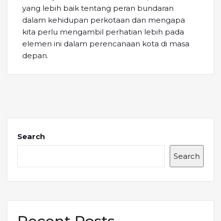
yang lebih baik tentang peran bundaran
dalam kehidupan perkotaan dan mengapa
kita perlu mengambil perhatian lebih pada
elemen ini dalam perencanaan kota di masa
depan.
Search
Search