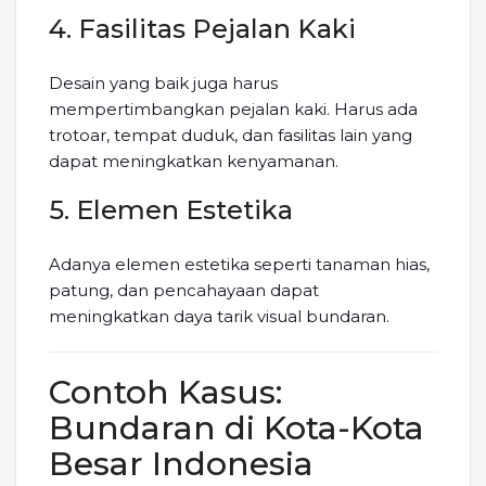
4. Fasilitas Pejalan Kaki
Desain yang baik juga harus
mempertimbangkan pejalan kaki. Harus ada
trotoar, tempat duduk, dan fasilitas lain yang
dapat meningkatkan kenyamanan.
5. Elemen Estetika
Adanya elemen estetika seperti tanaman hias,
patung, dan pencahayaan dapat
meningkatkan daya tarik visual bundaran.
Contoh Kasus:
Bundaran di Kota-Kota
Besar Indonesia