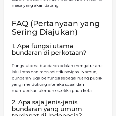
masa yang akan datang.
FAQ (Pertanyaan yang
Sering Diajukan)
1. Apa fungsi utama
bundaran di perkotaan?
Fungsi utama bundaran adalah mengatur arus
lalu lintas dan menjadi titik navigasi. Namun,
bundaran juga berfungsi sebagai ruang publik
yang mendukung interaksi sosial dan
memberikan elemen estetika pada kota.
2. Apa saja jenis-jenis
bundaran yang umum
terdapat di Indonesia?