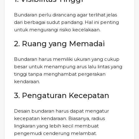
Bundaran perlu dirancang agar terlihat jelas
dari berbagai sudut pandang. Hal ini penting
untuk mengurangi risiko kecelakaan.
2. Ruang yang Memadai
Bundaran harus memiliki ukuran yang cukup
besar untuk menampung arus lalu lintas yang
tinggi tanpa menghambat pergerakan
kendaraan.
3. Pengaturan Kecepatan
Desain bundaran harus dapat mengatur
kecepatan kendaraan. Biasanya, radius
lingkaran yang lebih kecil membuat
pengemudi cenderung melambat.