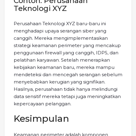
Contoh: Perusahaan
Teknologi XYZ
Perusahaan Teknologi XYZ baru-baru ini
menghadapi upaya serangan siber yang
canggih. Mereka mengimplementasikan
strategi keamanan perimeter yang mencakup
penggunaan firewall yang canggih, IDPS, dan
pelatihan karyawan. Setelah menerapkan
kebijakan keamanan baru, mereka mampu
mendeteksi dan mencegah serangan sebelum
menyebabkan kerugian yang signifikan.
Hasilnya, perusahaan tidak hanya melindungi
data sensitif mereka tetapi juga meningkatkan
kepercayaan pelanggan.
Kesimpulan
Keamanan perimeter adalah komponen