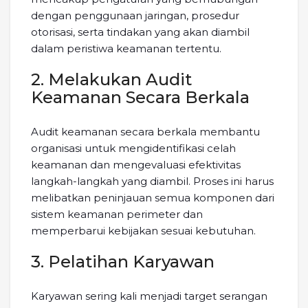
dengan penggunaan jaringan, prosedur
otorisasi, serta tindakan yang akan diambil
dalam peristiwa keamanan tertentu.
2. Melakukan Audit
Keamanan Secara Berkala
Audit keamanan secara berkala membantu
organisasi untuk mengidentifikasi celah
keamanan dan mengevaluasi efektivitas
langkah-langkah yang diambil. Proses ini harus
melibatkan peninjauan semua komponen dari
sistem keamanan perimeter dan
memperbarui kebijakan sesuai kebutuhan.
3. Pelatihan Karyawan
Karyawan sering kali menjadi target serangan