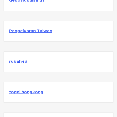
deposit pulsa tri
Pengeluaran Taiwan
rubah4d
togel hongkong