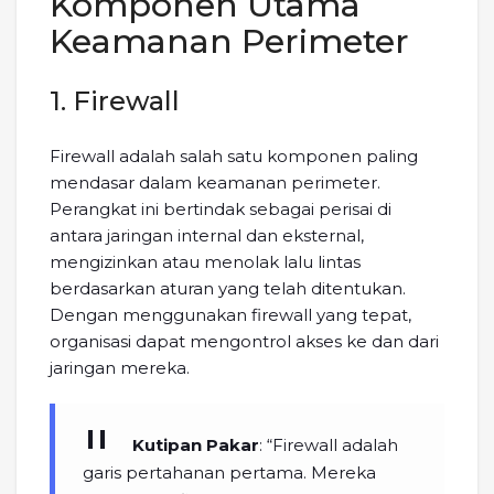
Komponen Utama
Keamanan Perimeter
1. Firewall
Firewall adalah salah satu komponen paling
mendasar dalam keamanan perimeter.
Perangkat ini bertindak sebagai perisai di
antara jaringan internal dan eksternal,
mengizinkan atau menolak lalu lintas
berdasarkan aturan yang telah ditentukan.
Dengan menggunakan firewall yang tepat,
organisasi dapat mengontrol akses ke dan dari
jaringan mereka.
Kutipan Pakar
: “Firewall adalah
garis pertahanan pertama. Mereka