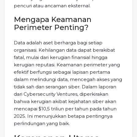
pencuri atau ancaman eksternal.
Mengapa Keamanan
Perimeter Penting?
Data adalah aset berharga bagi setiap
organisasi. Kehilangan data dapat berakibat
fatal, mulai dari kerugian finansial hingga
kerugian reputasi. Keamanan perimeter yang
efektif berfungsi sebagai lapisan pertama
dalam melindungi data, mencegah akses yang
tidak sah dan serangan siber. Dalam laporan
dari Cybersecurity Ventures, diperkirakan
bahwa kerugian akibat kejahatan siber akan
mencapai $10,5 triliun per tahun pada tahun
2025. Ini menunjukkan betapa pentingnya
perlindungan yang baik.