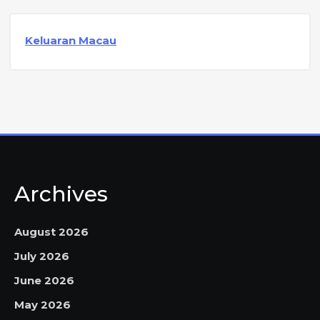
Keluaran Macau
Archives
August 2026
July 2026
June 2026
May 2026