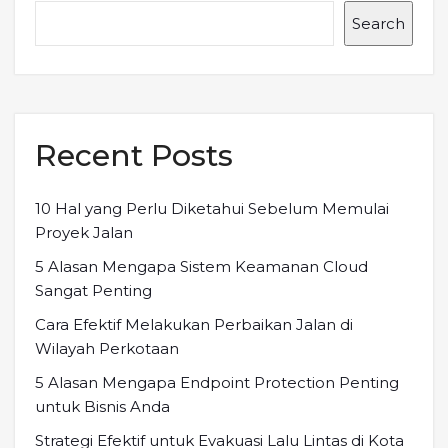
Search
Recent Posts
10 Hal yang Perlu Diketahui Sebelum Memulai
Proyek Jalan
5 Alasan Mengapa Sistem Keamanan Cloud
Sangat Penting
Cara Efektif Melakukan Perbaikan Jalan di
Wilayah Perkotaan
5 Alasan Mengapa Endpoint Protection Penting
untuk Bisnis Anda
Strategi Efektif untuk Evakuasi Lalu Lintas di Kota