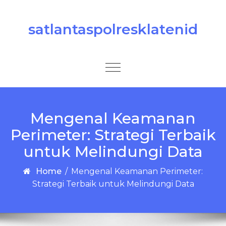
Skip to content
satlantaspolresklatenid
Toggle
navigation
Mengenal Keamanan
Perimeter: Strategi Terbaik
untuk Melindungi Data
Home
/
Mengenal Keamanan Perimeter:
Strategi Terbaik untuk Melindungi Data