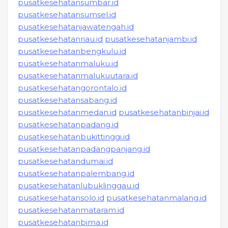
pusatkesehatansumbar.id
pusatkesehatansumsel.id
pusatkesehatanjawatengah.id
pusatkesehatanriau.id
pusatkesehatanjambi.id
pusatkesehatanbengkulu.id
pusatkesehatanmaluku.id
pusatkesehatanmalukuutara.id
pusatkesehatangorontalo.id
pusatkesehatansabang.id
pusatkesehatanmedan.id
pusatkesehatanbinjai.id
pusatkesehatanpadang.id
pusatkesehatanbukittinggi.id
pusatkesehatanpadangpanjang.id
pusatkesehatandumai.id
pusatkesehatanpalembang.id
pusatkesehatanlubuklinggau.id
pusatkesehatansolo.id
pusatkesehatanmalang.id
pusatkesehatanmataram.id
pusatkesehatanbima.id