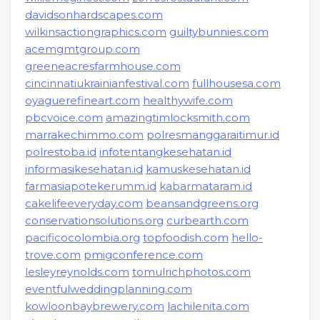
davidsonhardscapes.com
wilkinsactiongraphics.com
guiltybunnies.com
acemgmtgroup.com
greeneacresfarmhouse.com
cincinnatiukrainianfestival.com
fullhousesa.com
oyaguerefineart.com
healthywife.com
pbcvoice.com
amazingtimlocksmith.com
marrakechimmo.com
polresmanggaraitimur.id
polrestoba.id
infotentangkesehatan.id
informasikesehatan.id
kamuskesehatan.id
farmasiapotekerumm.id
kabarmataram.id
cakelifeeveryday.com
beansandgreens.org
conservationsolutions.org
curbearth.com
pacificocolombia.org
topfoodish.com
hello-
trove.com
pmigconference.com
lesleyreynolds.com
tomulrichphotos.com
eventfulweddingplanning.com
kowloonbaybrewery.com
lachilenita.com