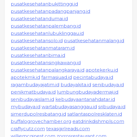
pusatkesehatanbukittinggi.id
pusatkesehatanpadangpanjang.id
pusatkesehatandumai.id
pusatkesehatanpalembang.id
pusatkesehatanlubuklinggau.id
pusatkesehatansolo.id
pusatkesehatanmalang.id
pusatkesehatanmataram.id
pusatkesehatanbima.id
pusatkesehatansingkawang.id
pusatkesehatanpalangkaraya.id
apotekerku.id
apotekmk.id
farmasiuad.id
pecintabudaya.id
ragambudayajatim.id
budayakita.id
senibudaya.id
penikmatbudaya.id
lumbungbudayadermaji.id
senibudayaislam.id
kebudayaantanahdatar.id
mybudaya.id
wartabudayasanggau.id
sribudaya.id
simerdupolresbatang.id
satlantaspolresklaten.id
buffalogrovechamber.org
eatdrinkdishmpls.com
craftycutz.com
texasgirlreads.com
williemcginest.com
zorrosrestaurant.com