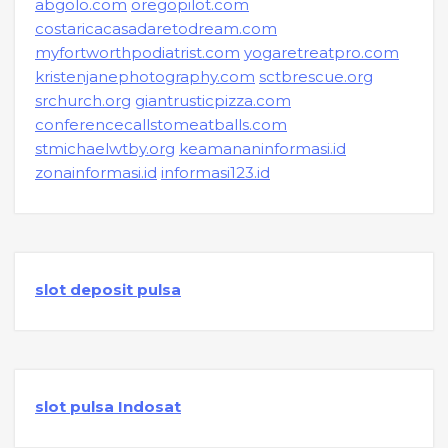
abgolo.com
oregopilot.com
costaricacasadaretodream.com
myfortworthpodiatrist.com
yogaretreatpro.com
kristenjanephotography.com
sctbrescue.org
srchurch.org
giantrusticpizza.com
conferencecallstomeatballs.com
stmichaelwtby.org
keamananinformasi.id
zonainformasi.id
informasi123.id
slot deposit pulsa
slot pulsa Indosat