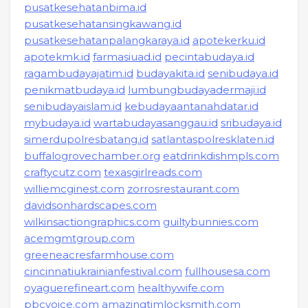
pusatkesehatanbima.id
pusatkesehatansingkawang.id
pusatkesehatanpalangkaraya.id
apotekerku.id
apotekmk.id
farmasiuad.id
pecintabudaya.id
ragambudayajatim.id
budayakita.id
senibudaya.id
penikmatbudaya.id
lumbungbudayadermaji.id
senibudayaislam.id
kebudayaantanahdatar.id
mybudaya.id
wartabudayasanggau.id
sribudaya.id
simerdupolresbatang.id
satlantaspolresklaten.id
buffalogrovechamber.org
eatdrinkdishmpls.com
craftycutz.com
texasgirlreads.com
williemcginest.com
zorrosrestaurant.com
davidsonhardscapes.com
wilkinsactiongraphics.com
guiltybunnies.com
acemgmtgroup.com
greeneacresfarmhouse.com
cincinnatiukrainianfestival.com
fullhousesa.com
oyaguerefineart.com
healthywife.com
pbcvoice.com
amazingtimlocksmith.com