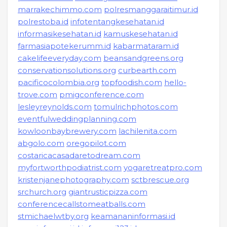
marrakechimmo.com
polresmanggaraitimur.id
polrestoba.id
infotentangkesehatan.id
informasikesehatan.id
kamuskesehatan.id
farmasiapotekerumm.id
kabarmataram.id
cakelifeeveryday.com
beansandgreens.org
conservationsolutions.org
curbearth.com
pacificocolombia.org
topfoodish.com
hello-
trove.com
pmigconference.com
lesleyreynolds.com
tomulrichphotos.com
eventfulweddingplanning.com
kowloonbaybrewery.com
lachilenita.com
abgolo.com
oregopilot.com
costaricacasadaretodream.com
myfortworthpodiatrist.com
yogaretreatpro.com
kristenjanephotography.com
sctbrescue.org
srchurch.org
giantrusticpizza.com
conferencecallstomeatballs.com
stmichaelwtby.org
keamananinformasi.id