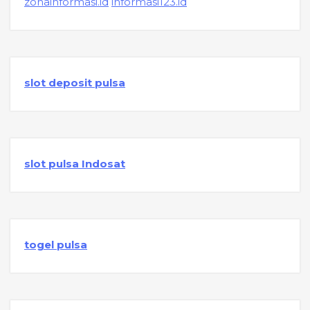
zonainformasi.id
informasi123.id
slot deposit pulsa
slot pulsa Indosat
togel pulsa