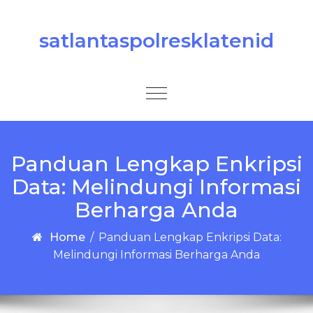
Skip to content
satlantaspolresklatenid
Toggle
navigation
Panduan Lengkap Enkripsi
Data: Melindungi Informasi
Berharga Anda
Home
/
Panduan Lengkap Enkripsi Data:
Melindungi Informasi Berharga Anda