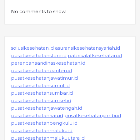
No comments to show.
solusikesehatan.id
asuransikesehatansyariah.id
pusatkesehatanstore.id
pabrikalatkesehatan.id
perencanaandinaskesehatan.id
pusatkesehatanbanten.id
pusatkesehatanjawatimur.id
pusatkesehatansumut.id
pusatkesehatansumbar.id
pusatkesehatansumsel.id
pusatkesehatanjawatengah.id
pusatkesehatanriau.id
pusatkesehatanjambi.id
pusatkesehatanbengkulu.id
pusatkesehatanmaluku.id
pusatkesehatanmalukuutara.id