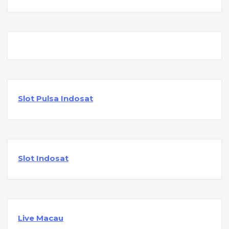
Slot Pulsa Indosat
Slot Indosat
Live Macau