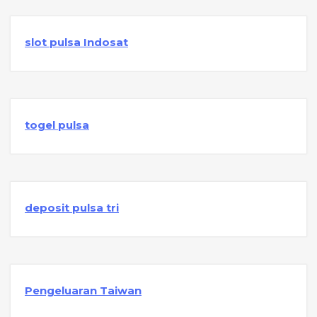
slot pulsa Indosat
togel pulsa
deposit pulsa tri
Pengeluaran Taiwan