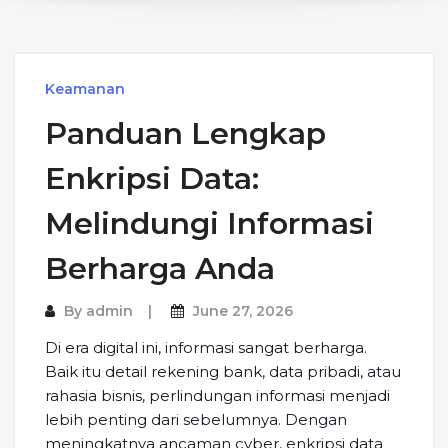
Keamanan
Panduan Lengkap
Enkripsi Data:
Melindungi Informasi
Berharga Anda
By
admin
June 27, 2026
Di era digital ini, informasi sangat berharga.
Baik itu detail rekening bank, data pribadi, atau
rahasia bisnis, perlindungan informasi menjadi
lebih penting dari sebelumnya. Dengan
meningkatnya ancaman cyber, enkripsi data