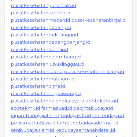
pusatkesehatangorontalo.id
pusatkesehatansabang.id
pusatkesehatanmedan.id
pusatkesehatanbinjai.id
pusatkesehatanpadang.id
pusatkesehatanbukittinggi.id
pusatkesehatanpadangpanjang.id
pusatkesehatandumai.id
pusatkesehatanpalembang.id
pusatkesehatanlubuklinggau.id
pusatkesehatansolo.id
pusatkesehatanmalang.id
pusatkesehatanmataram.id
pusatkesehatanbima.id
pusatkesehatansingkawang.id
pusatkesehatanpalangkaraya.id
apotekerku.id
apotekmk.id
farmasiuad.id
pecintabudaya.id
ragambudayajatim.id
budayakita.id
senibudaya.id
penikmatbudaya.id
lumbungbudayadermaji.id
senibudayaislam.id
kebudayaantanahdatar.id