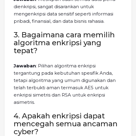
dienkripsi, sangat disarankan untuk
mengenkripsi data sensitif seperti informasi
pribadi, finansial, dan data bisnis rahasia.
3. Bagaimana cara memilih
algoritma enkripsi yang
tepat?
Jawaban
: Pilihan algoritma enkripsi
tergantung pada kebutuhan spesifik Anda,
tetapi algoritma yang umum digunakan dan
telah terbukti aman termasuk AES untuk
enkripsi simetris dan RSA untuk enkripsi
asimetris.
4. Apakah enkripsi dapat
mencegah semua ancaman
cyber?