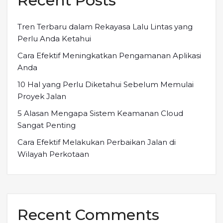
Recent Posts
Tren Terbaru dalam Rekayasa Lalu Lintas yang
Perlu Anda Ketahui
Cara Efektif Meningkatkan Pengamanan Aplikasi
Anda
10 Hal yang Perlu Diketahui Sebelum Memulai
Proyek Jalan
5 Alasan Mengapa Sistem Keamanan Cloud
Sangat Penting
Cara Efektif Melakukan Perbaikan Jalan di
Wilayah Perkotaan
Recent Comments