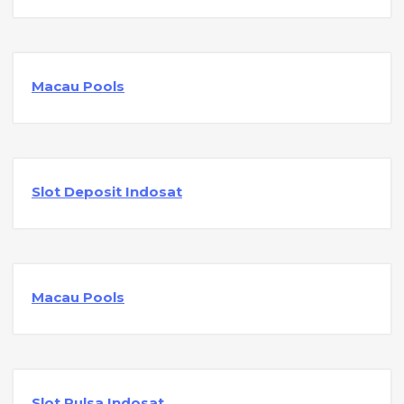
Macau Pools
Slot Deposit Indosat
Macau Pools
Slot Pulsa Indosat