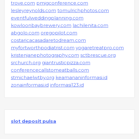
trove.com
pmigconference.com
lesleyreynolds.com
tomulrichphotos.com
eventfulweddingplanning.com
kowloonbaybrewery.com
lachilenita.com
abgolo.com
oregopilot.com
costaricacasadaretodream.com
myfortworthpodiatrist.com
yogaretreatpro.com
kristenjanephotography.com
sctbrescue.org
srchurch.org
giantrusticpizza.com
conferencecallstomeatballs.com
stmichaelwtby.org
keamananinformasi.id
zonainformasi.id
informasi123.id
slot deposit pulsa