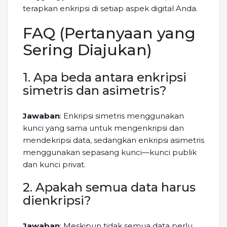
terapkan enkripsi di setiap aspek digital Anda.
FAQ (Pertanyaan yang
Sering Diajukan)
1. Apa beda antara enkripsi
simetris dan asimetris?
Jawaban
: Enkripsi simetris menggunakan
kunci yang sama untuk mengenkripsi dan
mendekripsi data, sedangkan enkripsi asimetris
menggunakan sepasang kunci—kunci publik
dan kunci privat.
2. Apakah semua data harus
dienkripsi?
Jawaban
: Meskipun tidak semua data perlu