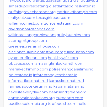
mybudaya.id
wartabudayasanggau.id
sribudaya.id
simerdupolresbatang.id
satlantaspolresklaten.id
buffalogrovechamber.org
eatdrinkdishmpls.com
craftycutz.com
texasgirlreads.com
williemcginest.com
zorrosrestaurant.com
davidsonhardscapes.com
wilkinsactiongraphics.com
guiltybunnies.com
acemgmtgroup.com
greeneacresfarmhouse.com
cincinnatiukrainianfestival.com
fullhousesa.com
oyaguerefineart.com
healthywife.com
pbcvoice.com
amazingtimlocksmith.com
marrakechimmo.com
polresmanggaraitimur.id
polrestoba.id
infotentangkesehatan.id
informasikesehatan.id
kamuskesehatan.id
farmasiapotekerumm.id
kabarmataram.id
cakelifeeveryday.com
beansandgreens.org
conservationsolutions.org
curbearth.com
pacificocolombia.org
topfoodish.com
hello-