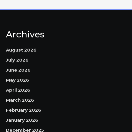
Archives
August 2026
July 2026
June 2026
May 2026
April 2026
March 2026
February 2026
January 2026
December 2025