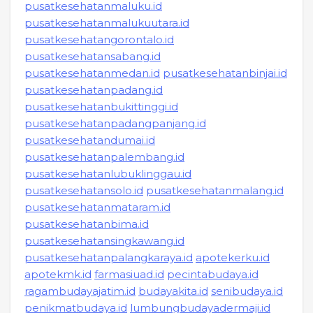
pusatkesehatanmaluku.id
pusatkesehatanmalukuutara.id
pusatkesehatangorontalo.id
pusatkesehatansabang.id
pusatkesehatanmedan.id
pusatkesehatanbinjai.id
pusatkesehatanpadang.id
pusatkesehatanbukittinggi.id
pusatkesehatanpadangpanjang.id
pusatkesehatandumai.id
pusatkesehatanpalembang.id
pusatkesehatanlubuklinggau.id
pusatkesehatansolo.id
pusatkesehatanmalang.id
pusatkesehatanmataram.id
pusatkesehatanbima.id
pusatkesehatansingkawang.id
pusatkesehatanpalangkaraya.id
apotekerku.id
apotekmk.id
farmasiuad.id
pecintabudaya.id
ragambudayajatim.id
budayakita.id
senibudaya.id
penikmatbudaya.id
lumbungbudayadermaji.id