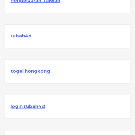
Pengeluaran Taiwan
rubah4d
togel hongkong
login rubah4d