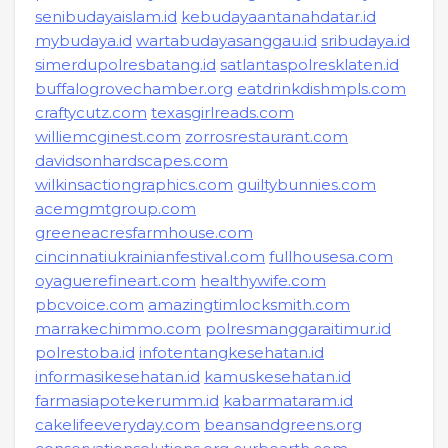
senibudayaislam.id
kebudayaantanahdatar.id
mybudaya.id
wartabudayasanggau.id
sribudaya.id
simerdupolresbatang.id
satlantaspolresklaten.id
buffalogrovechamber.org
eatdrinkdishmpls.com
craftycutz.com
texasgirlreads.com
williemcginest.com
zorrosrestaurant.com
davidsonhardscapes.com
wilkinsactiongraphics.com
guiltybunnies.com
acemgmtgroup.com
greeneacresfarmhouse.com
cincinnatiukrainianfestival.com
fullhousesa.com
oyaguerefineart.com
healthywife.com
pbcvoice.com
amazingtimlocksmith.com
marrakechimmo.com
polresmanggaraitimur.id
polrestoba.id
infotentangkesehatan.id
informasikesehatan.id
kamuskesehatan.id
farmasiapotekerumm.id
kabarmataram.id
cakelifeeveryday.com
beansandgreens.org