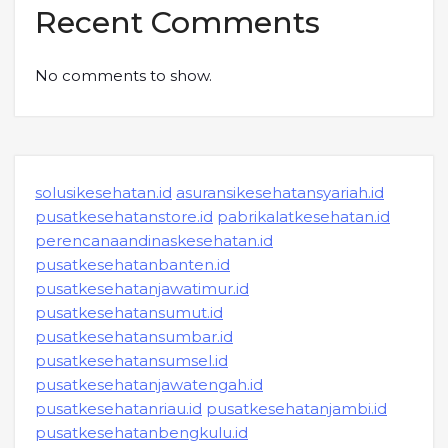
Recent Comments
No comments to show.
solusikesehatan.id
asuransikesehatansyariah.id
pusatkesehatanstore.id
pabrikalatkesehatan.id
perencanaandinaskesehatan.id
pusatkesehatanbanten.id
pusatkesehatanjawatimur.id
pusatkesehatansumut.id
pusatkesehatansumbar.id
pusatkesehatansumsel.id
pusatkesehatanjawatengah.id
pusatkesehatanriau.id
pusatkesehatanjambi.id
pusatkesehatanbengkulu.id