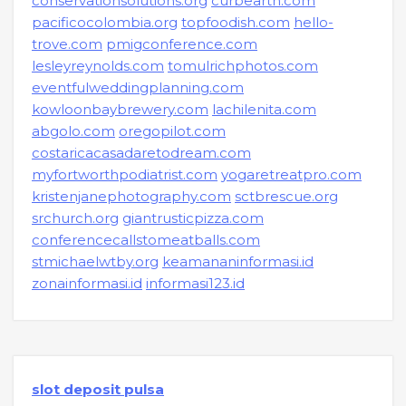
conservationsolutions.org
curbearth.com
pacificocolombia.org
topfoodish.com
hello-
trove.com
pmigconference.com
lesleyreynolds.com
tomulrichphotos.com
eventfulweddingplanning.com
kowloonbaybrewery.com
lachilenita.com
abgolo.com
oregopilot.com
costaricacasadaretodream.com
myfortworthpodiatrist.com
yogaretreatpro.com
kristenjanephotography.com
sctbrescue.org
srchurch.org
giantrusticpizza.com
conferencecallstomeatballs.com
stmichaelwtby.org
keamananinformasi.id
zonainformasi.id
informasi123.id
slot deposit pulsa