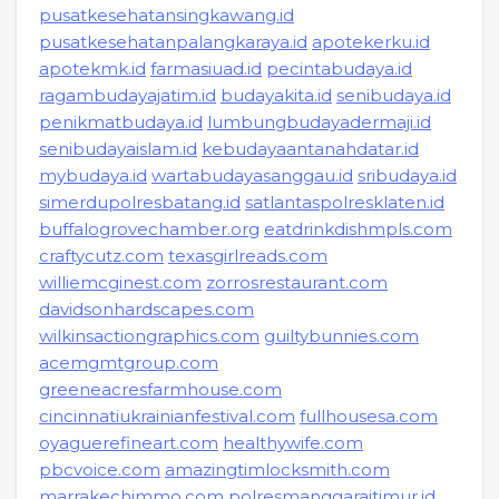
pusatkesehatansingkawang.id
pusatkesehatanpalangkaraya.id
apotekerku.id
apotekmk.id
farmasiuad.id
pecintabudaya.id
ragambudayajatim.id
budayakita.id
senibudaya.id
penikmatbudaya.id
lumbungbudayadermaji.id
senibudayaislam.id
kebudayaantanahdatar.id
mybudaya.id
wartabudayasanggau.id
sribudaya.id
simerdupolresbatang.id
satlantaspolresklaten.id
buffalogrovechamber.org
eatdrinkdishmpls.com
craftycutz.com
texasgirlreads.com
williemcginest.com
zorrosrestaurant.com
davidsonhardscapes.com
wilkinsactiongraphics.com
guiltybunnies.com
acemgmtgroup.com
greeneacresfarmhouse.com
cincinnatiukrainianfestival.com
fullhousesa.com
oyaguerefineart.com
healthywife.com
pbcvoice.com
amazingtimlocksmith.com
marrakechimmo.com
polresmanggaraitimur.id