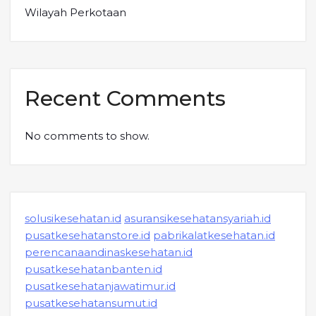
Wilayah Perkotaan
Recent Comments
No comments to show.
solusikesehatan.id
asuransikesehatansyariah.id
pusatkesehatanstore.id
pabrikalatkesehatan.id
perencanaandinaskesehatan.id
pusatkesehatanbanten.id
pusatkesehatanjawatimur.id
pusatkesehatansumut.id