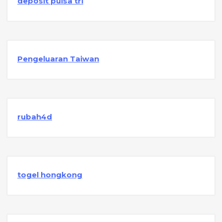
deposit pulsa tri
Pengeluaran Taiwan
rubah4d
togel hongkong