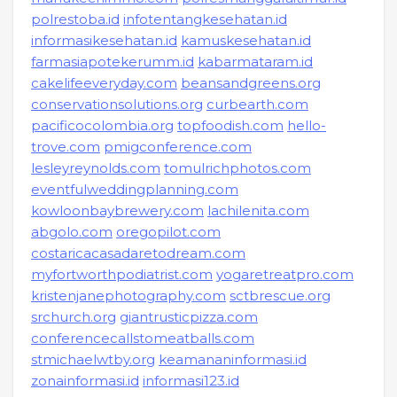
polrestoba.id
infotentangkesehatan.id
informasikesehatan.id
kamuskesehatan.id
farmasiapotekerumm.id
kabarmataram.id
cakelifeeveryday.com
beansandgreens.org
conservationsolutions.org
curbearth.com
pacificocolombia.org
topfoodish.com
hello-
trove.com
pmigconference.com
lesleyreynolds.com
tomulrichphotos.com
eventfulweddingplanning.com
kowloonbaybrewery.com
lachilenita.com
abgolo.com
oregopilot.com
costaricacasadaretodream.com
myfortworthpodiatrist.com
yogaretreatpro.com
kristenjanephotography.com
sctbrescue.org
srchurch.org
giantrusticpizza.com
conferencecallstomeatballs.com
stmichaelwtby.org
keamananinformasi.id
zonainformasi.id
informasi123.id