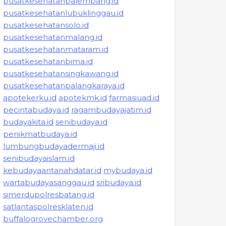
pusatkesehatanpalembang.id
pusatkesehatanlubuklinggau.id
pusatkesehatansolo.id
pusatkesehatanmalang.id
pusatkesehatanmataram.id
pusatkesehatanbima.id
pusatkesehatansingkawang.id
pusatkesehatanpalangkaraya.id
apotekerku.id
apotekmk.id
farmasiuad.id
pecintabudaya.id
ragambudayajatim.id
budayakita.id
senibudaya.id
penikmatbudaya.id
lumbungbudayadermaji.id
senibudayaislam.id
kebudayaantanahdatar.id
mybudaya.id
wartabudayasanggau.id
sribudaya.id
simerdupolresbatang.id
satlantaspolresklaten.id
buffalogrovechamber.org