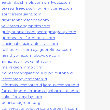
eatdrinkdishmpls.com
craftycutz.com
texasgirlreads.com
williemcginest.com
zorrosrestaurant.com
davidsonhardscapes.com
wilkinsactiongraphics.com
guiltybunnies.com
acemgmtgroup.com
greeneacresfarmhouse.com
cincinnatiukrainianfestival.com
fullhousesa.com
oyaguerefineart.com
healthywife.com
pbcvoice.com
amazingtimlocksmith.com
marrakechimmo.com
polresmanggaraitimur.id
polrestoba.id
infotentangkesehatan.id
informasikesehatan.id
kamuskesehatan.id
farmasiapotekerumm.id
kabarmataram.id
cakelifeeveryday.com
beansandgreens.org
conservationsolutions.org
curbearth.com