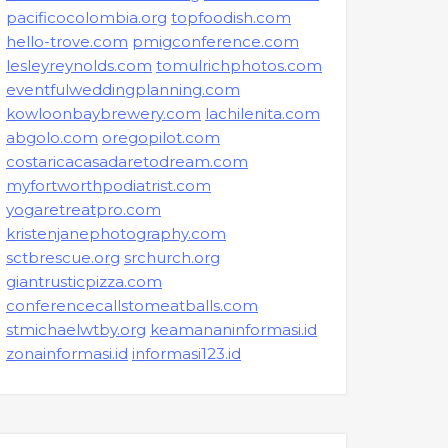
pacificocolombia.org
topfoodish.com
hello-trove.com
pmigconference.com
lesleyreynolds.com
tomulrichphotos.com
eventfulweddingplanning.com
kowloonbaybrewery.com
lachilenita.com
abgolo.com
oregopilot.com
costaricacasadaretodream.com
myfortworthpodiatrist.com
yogaretreatpro.com
kristenjanephotography.com
sctbrescue.org
srchurch.org
giantrusticpizza.com
conferencecallstomeatballs.com
stmichaelwtby.org
keamananinformasi.id
zonainformasi.id
informasi123.id