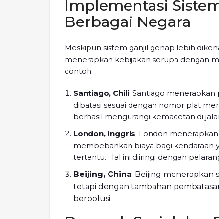
Implementasi Sistem
Berbagai Negara
Meskipun sistem ganjil genap lebih dikena
menerapkan kebijakan serupa dengan mo
contoh:
Santiago, Chili
: Santiago menerapkan 
dibatasi sesuai dengan nomor plat mere
berhasil mengurangi kemacetan di jala
London, Inggris
: London menerapkan 
membebankan biaya bagi kendaraan y
tertentu. Hal ini diiringi dengan pelar
Beijing, China
: Beijing menerapkan 
tetapi dengan tambahan pembatasan
berpolusi.