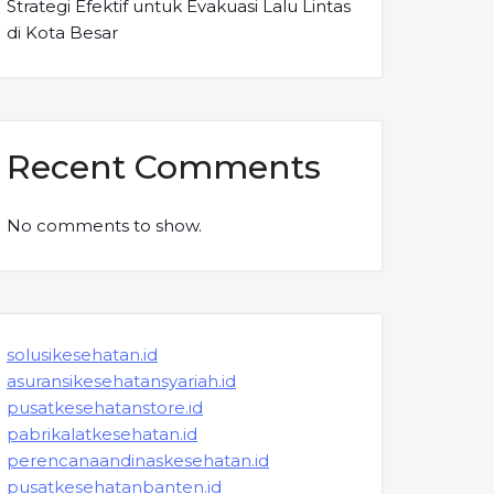
Strategi Efektif untuk Evakuasi Lalu Lintas
di Kota Besar
Recent Comments
No comments to show.
solusikesehatan.id
asuransikesehatansyariah.id
pusatkesehatanstore.id
pabrikalatkesehatan.id
perencanaandinaskesehatan.id
pusatkesehatanbanten.id