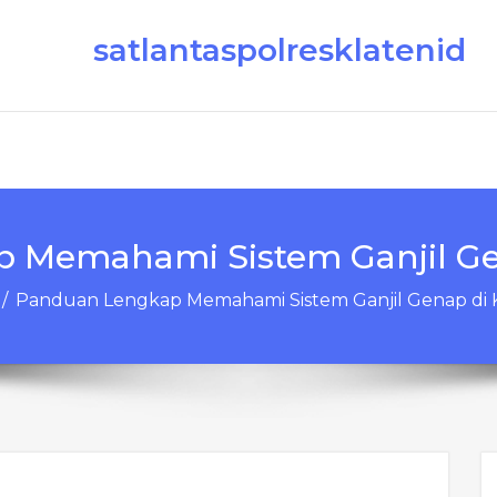
satlantaspolresklatenid
 Memahami Sistem Ganjil Gen
/
Panduan Lengkap Memahami Sistem Ganjil Genap di 