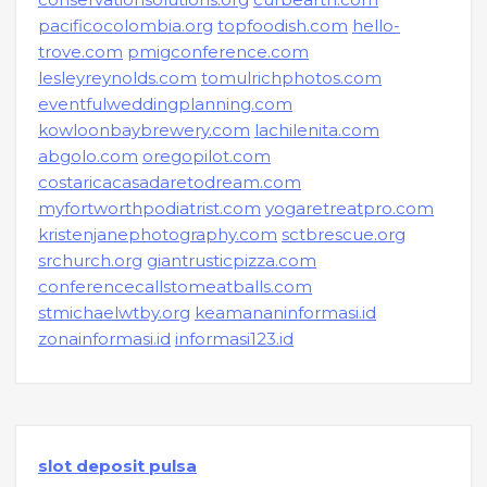
pacificocolombia.org
topfoodish.com
hello-
trove.com
pmigconference.com
lesleyreynolds.com
tomulrichphotos.com
eventfulweddingplanning.com
kowloonbaybrewery.com
lachilenita.com
abgolo.com
oregopilot.com
costaricacasadaretodream.com
myfortworthpodiatrist.com
yogaretreatpro.com
kristenjanephotography.com
sctbrescue.org
srchurch.org
giantrusticpizza.com
conferencecallstomeatballs.com
stmichaelwtby.org
keamananinformasi.id
zonainformasi.id
informasi123.id
slot deposit pulsa