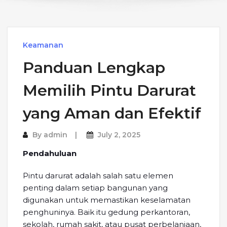
Keamanan
Panduan Lengkap
Memilih Pintu Darurat
yang Aman dan Efektif
By
admin
July 2, 2025
Pendahuluan
Pintu darurat adalah salah satu elemen
penting dalam setiap bangunan yang
digunakan untuk memastikan keselamatan
penghuninya. Baik itu gedung perkantoran,
sekolah, rumah sakit, atau pusat perbelanjaan,