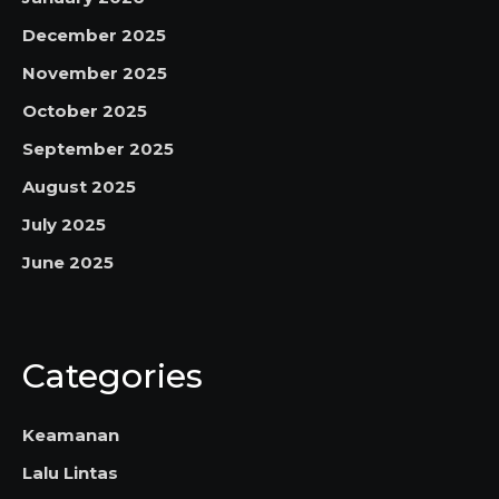
December 2025
November 2025
October 2025
September 2025
August 2025
July 2025
June 2025
Categories
Keamanan
Lalu Lintas