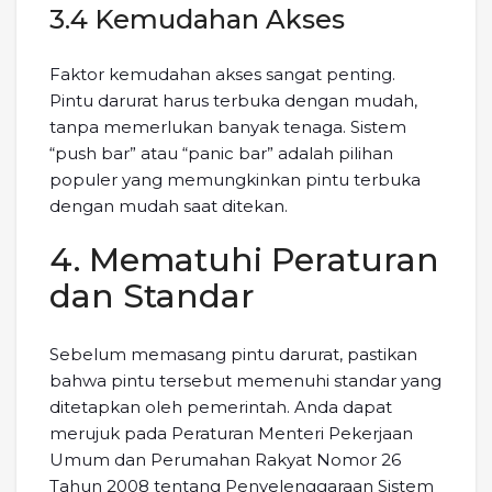
3.4 Kemudahan Akses
Faktor kemudahan akses sangat penting.
Pintu darurat harus terbuka dengan mudah,
tanpa memerlukan banyak tenaga. Sistem
“push bar” atau “panic bar” adalah pilihan
populer yang memungkinkan pintu terbuka
dengan mudah saat ditekan.
4. Mematuhi Peraturan
dan Standar
Sebelum memasang pintu darurat, pastikan
bahwa pintu tersebut memenuhi standar yang
ditetapkan oleh pemerintah. Anda dapat
merujuk pada Peraturan Menteri Pekerjaan
Umum dan Perumahan Rakyat Nomor 26
Tahun 2008 tentang Penyelenggaraan Sistem