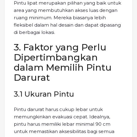
Pintu lipat merupakan pilihan yang baik untuk
area yang membutuhkan akses luas dengan
ruang minimum. Mereka biasanya lebih
fleksibel dalam hal desain dan dapat dipasang
di berbagai lokasi.
3. Faktor yang Perlu
Dipertimbangkan
dalam Memilih Pintu
Darurat
3.1 Ukuran Pintu
Pintu darurat harus cukup lebar untuk
memungkinkan evakuasi cepat. Idealnya,
pintu harus memiliki lebar minimal 90 cm
untuk memastikan aksesibilitas bagi semua