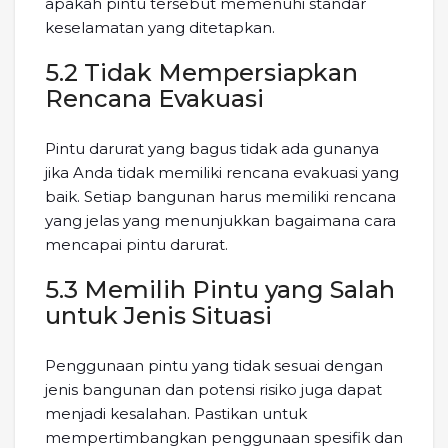
apakah pintu tersebut memenuhi standar
keselamatan yang ditetapkan.
5.2 Tidak Mempersiapkan
Rencana Evakuasi
Pintu darurat yang bagus tidak ada gunanya
jika Anda tidak memiliki rencana evakuasi yang
baik. Setiap bangunan harus memiliki rencana
yang jelas yang menunjukkan bagaimana cara
mencapai pintu darurat.
5.3 Memilih Pintu yang Salah
untuk Jenis Situasi
Penggunaan pintu yang tidak sesuai dengan
jenis bangunan dan potensi risiko juga dapat
menjadi kesalahan. Pastikan untuk
mempertimbangkan penggunaan spesifik dan