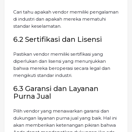
Cari tahu apakah vendor memiliki pengalaman
di industri dan apakah mereka mematuhi
standar keselamatan.
6.2 Sertifikasi dan Lisensi
Pastikan vendor memiliki sertifikasi yang
diperlukan dan lisensi yang menunjukkan
bahwa mereka beroperasi secara legal dan
mengikuti standar industri.
6.3 Garansi dan Layanan
Purna Jual
Pilih vendor yang menawarkan garansi dan
dukungan layanan purna jual yang baik. Hal ini
akan memberikan ketenangan pikiran bahwa