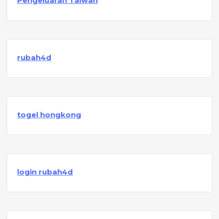
Pengeluaran Taiwan
rubah4d
togel hongkong
login rubah4d