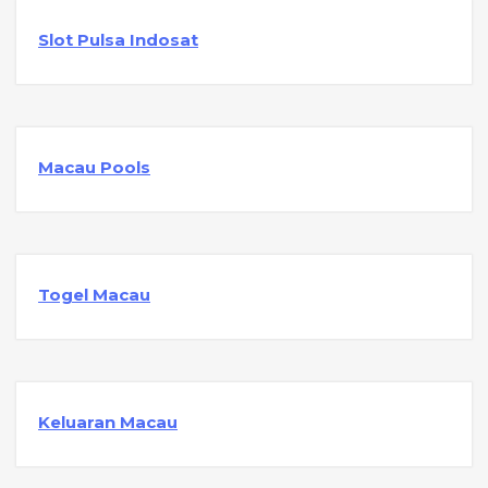
Slot Pulsa Indosat
Macau Pools
Togel Macau
Keluaran Macau