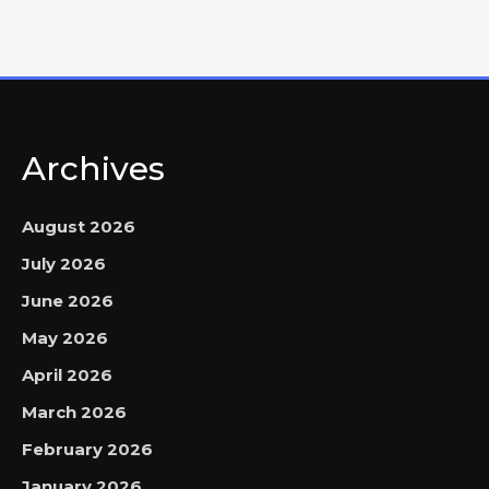
Archives
August 2026
July 2026
June 2026
May 2026
April 2026
March 2026
February 2026
January 2026