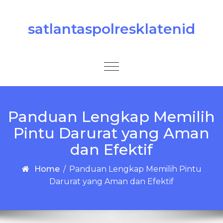
Skip to content
satlantaspolresklatenid
Toggle
navigation
Panduan Lengkap Memilih
Pintu Darurat yang Aman
dan Efektif
Home
/
Panduan Lengkap Memilih Pintu
Darurat yang Aman dan Efektif