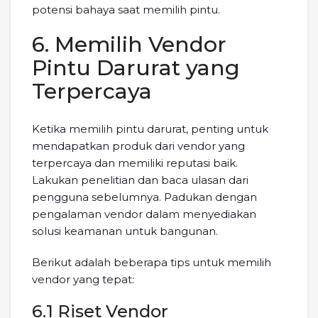
potensi bahaya saat memilih pintu.
6. Memilih Vendor
Pintu Darurat yang
Terpercaya
Ketika memilih pintu darurat, penting untuk
mendapatkan produk dari vendor yang
terpercaya dan memiliki reputasi baik.
Lakukan penelitian dan baca ulasan dari
pengguna sebelumnya. Padukan dengan
pengalaman vendor dalam menyediakan
solusi keamanan untuk bangunan.
Berikut adalah beberapa tips untuk memilih
vendor yang tepat:
6.1 Riset Vendor