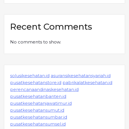
Recent Comments
No comments to show.
solusikesehatan.id
asuransikesehatansyariah.id
pusatkesehatanstore.id
pabrikalatkesehatan.id
perencanaandinaskesehatan.id
pusatkesehatanbanten.id
pusatkesehatanjawatimur.id
pusatkesehatansumut.id
pusatkesehatansumbar.id
pusatkesehatansumsel.id