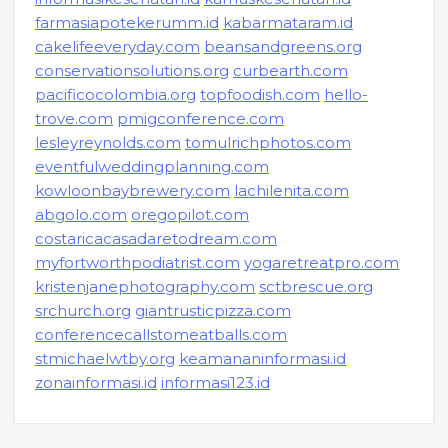
farmasiapotekerumm.id
kabarmataram.id
cakelifeeveryday.com
beansandgreens.org
conservationsolutions.org
curbearth.com
pacificocolombia.org
topfoodish.com
hello-
trove.com
pmigconference.com
lesleyreynolds.com
tomulrichphotos.com
eventfulweddingplanning.com
kowloonbaybrewery.com
lachilenita.com
abgolo.com
oregopilot.com
costaricacasadaretodream.com
myfortworthpodiatrist.com
yogaretreatpro.com
kristenjanephotography.com
sctbrescue.org
srchurch.org
giantrusticpizza.com
conferencecallstomeatballs.com
stmichaelwtby.org
keamananinformasi.id
zonainformasi.id
informasi123.id