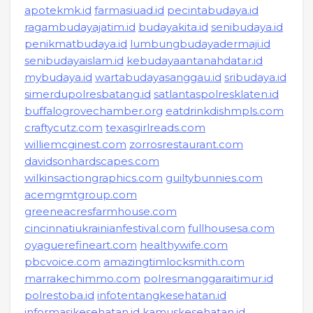
apotekmk.id
farmasiuad.id
pecintabudaya.id
ragambudayajatim.id
budayakita.id
senibudaya.id
penikmatbudaya.id
lumbungbudayadermaji.id
senibudayaislam.id
kebudayaantanahdatar.id
mybudaya.id
wartabudayasanggau.id
sribudaya.id
simerdupolresbatang.id
satlantaspolresklaten.id
buffalogrovechamber.org
eatdrinkdishmpls.com
craftycutz.com
texasgirlreads.com
williemcginest.com
zorrosrestaurant.com
davidsonhardscapes.com
wilkinsactiongraphics.com
guiltybunnies.com
acemgmtgroup.com
greeneacresfarmhouse.com
cincinnatiukrainianfestival.com
fullhousesa.com
oyaguerefineart.com
healthywife.com
pbcvoice.com
amazingtimlocksmith.com
marrakechimmo.com
polresmanggaraitimur.id
polrestoba.id
infotentangkesehatan.id
informasikesehatan.id
kamuskesehatan.id