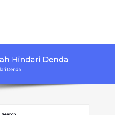
dah Hindari Denda
dari Denda
Search