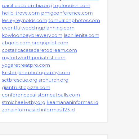
pacificocolombia.org
topfoodish.com
hello-trove.com
pmigconference.com
lesleyreynolds.com
tomulrichphotos.com
eventfulweddingplanning.com
kowloonbaybrewery.com
lachilenita.com
abgolo.com
oregopilot.com
costaricacasadaretodream.com
myfortworthpodiatrist.com
yogaretreatpro.com
kristenjanephotography.com
sctbrescue.org
srchurch.org
giantrusticpizza.com
conferencecallstomeatballs.com
stmichaelwtby.org
keamananinformasi.id
zonainformasi.id
informasi123.id