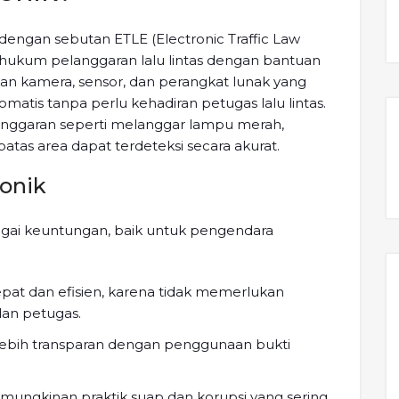
l dengan sebutan ETLE (Electronic Traffic Law
hukum pelanggaran lalu lintas dengan bantuan
kan kamera, sensor, dan perangkat lunak yang
atis tanpa perlu kehadiran petugas lalu lintas.
anggaran seperti melanggar lampu merah,
tas area dapat terdeteksi secara akurat.
onik
gai keuntungan, baik untuk pengendara
cepat dan efisien, karena tidak memerlukan
dan petugas.
lebih transparan dengan penggunaan bukti
mungkinan praktik suap dan korupsi yang sering