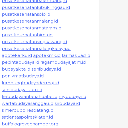
pusatkesehatanpalembang.id
pusatkesehatanlubuklinggau.id
pusatkesehatansolo.id
pusatkesehatanmalang.id
pusatkesehatanmataram.id
pusatkesehatanbima.id
pusatkesehatansingkawang.id
pusatkesehatanpalangkaraya.id
apotekerku.id
apotekmk.id
farmasiuad.id
pecintabudaya.id
ragambudayajatim.id
budayakita.id
senibudaya.id
penikmatbudaya.id
lumbungbudayadermaji.id
senibudayaislam.id
kebudayaantanahdatar.id
mybudaya.id
wartabudayasanggau.id
sribudaya.id
simerdupolresbatang.id
satlantaspolresklaten.id
buffalogrovechamber.org