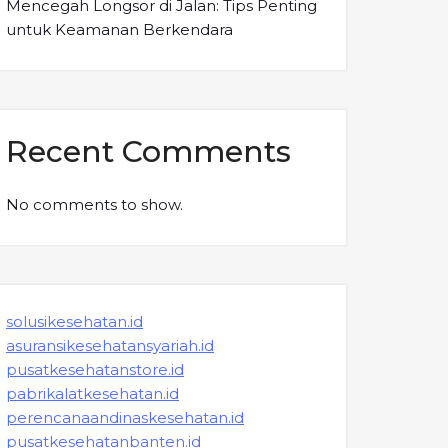
Mencegah Longsor di Jalan: Tips Penting
untuk Keamanan Berkendara
Recent Comments
No comments to show.
solusikesehatan.id
asuransikesehatansyariah.id
pusatkesehatanstore.id
pabrikalatkesehatan.id
perencanaandinaskesehatan.id
pusatkesehatanbanten.id