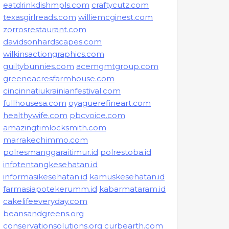
eatdrinkdishmpls.com
craftycutz.com
texasgirlreads.com
williemcginest.com
zorrosrestaurant.com
davidsonhardscapes.com
wilkinsactiongraphics.com
guiltybunnies.com
acemgmtgroup.com
greeneacresfarmhouse.com
cincinnatiukrainianfestival.com
fullhousesa.com
oyaguerefineart.com
healthywife.com
pbcvoice.com
amazingtimlocksmith.com
marrakechimmo.com
polresmanggaraitimur.id
polrestoba.id
infotentangkesehatan.id
informasikesehatan.id
kamuskesehatan.id
farmasiapotekerumm.id
kabarmataram.id
cakelifeeveryday.com
beansandgreens.org
conservationsolutions.org
curbearth.com