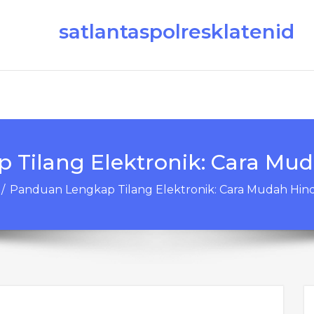
satlantaspolresklatenid
Tilang Elektronik: Cara Mu
/
Panduan Lengkap Tilang Elektronik: Cara Mudah Hin