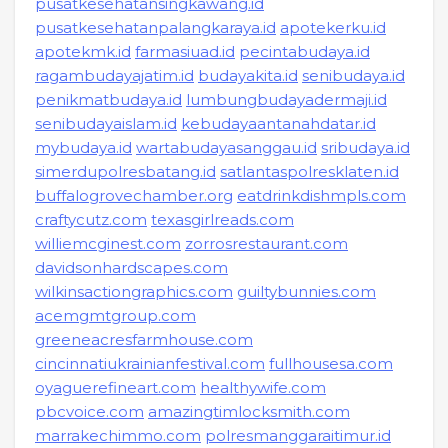
pusatkesehatansingkawang.id
pusatkesehatanpalangkaraya.id
apotekerku.id
apotekmk.id
farmasiuad.id
pecintabudaya.id
ragambudayajatim.id
budayakita.id
senibudaya.id
penikmatbudaya.id
lumbungbudayadermaji.id
senibudayaislam.id
kebudayaantanahdatar.id
mybudaya.id
wartabudayasanggau.id
sribudaya.id
simerdupolresbatang.id
satlantaspolresklaten.id
buffalogrovechamber.org
eatdrinkdishmpls.com
craftycutz.com
texasgirlreads.com
williemcginest.com
zorrosrestaurant.com
davidsonhardscapes.com
wilkinsactiongraphics.com
guiltybunnies.com
acemgmtgroup.com
greeneacresfarmhouse.com
cincinnatiukrainianfestival.com
fullhousesa.com
oyaguerefineart.com
healthywife.com
pbcvoice.com
amazingtimlocksmith.com
marrakechimmo.com
polresmanggaraitimur.id