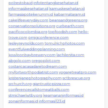
polrestoba.id
infotentangkesehatan.id
informasikesehatan.id
kamuskesehatan.id
farmasiapotekerumm.id
kabarmataram.id
cakelifeeveryday.com
beansandgreens.org
conservationsolutions.org
curbearth.com
pacificocolombia.org
topfoodish.com
hello-
trove.com
pmigconference.com
lesleyreynolds.com
tomulrichphotos.com
eventfulweddingplanning.com
kowloonbaybrewery.com
lachilenita.com
abgolo.com
oregopilot.com
costaricacasadaretodream.com
myfortworthpodiatrist.com
yogaretreatpro.com
kristenjanephotography.com
sctbrescue.org
srchurch.org
giantrusticpizza.com
conferencecallstomeatballs.com
stmichaelwtby.org
keamananinformasi.id
zonainformasi.id
informasi123.id