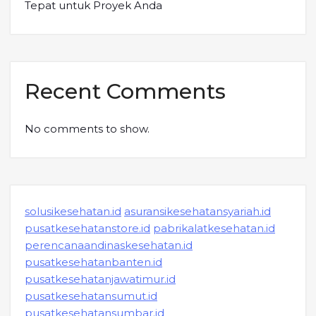
Tepat untuk Proyek Anda
Recent Comments
No comments to show.
solusikesehatan.id
asuransikesehatansyariah.id
pusatkesehatanstore.id
pabrikalatkesehatan.id
perencanaandinaskesehatan.id
pusatkesehatanbanten.id
pusatkesehatanjawatimur.id
pusatkesehatansumut.id
pusatkesehatansumbar.id