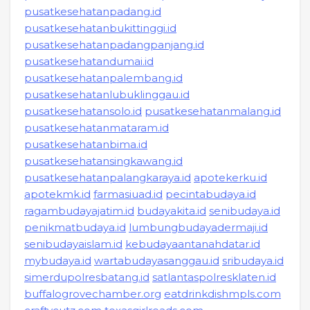
pusatkesehatanpadang.id
pusatkesehatanbukittinggi.id
pusatkesehatanpadangpanjang.id
pusatkesehatandumai.id
pusatkesehatanpalembang.id
pusatkesehatanlubuklinggau.id
pusatkesehatansolo.id
pusatkesehatanmalang.id
pusatkesehatanmataram.id
pusatkesehatanbima.id
pusatkesehatansingkawang.id
pusatkesehatanpalangkaraya.id
apotekerku.id
apotekmk.id
farmasiuad.id
pecintabudaya.id
ragambudayajatim.id
budayakita.id
senibudaya.id
penikmatbudaya.id
lumbungbudayadermaji.id
senibudayaislam.id
kebudayaantanahdatar.id
mybudaya.id
wartabudayasanggau.id
sribudaya.id
simerdupolresbatang.id
satlantaspolresklaten.id
buffalogrovechamber.org
eatdrinkdishmpls.com