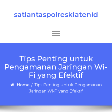
Skip to content
satlantaspolresklatenid
Toggle
navigation
Tips Penting untuk
Pengamanan Jaringan Wi-
Fi yang Efektif
Home
/
Tips Penting untuk Pengamanan
Jaringan Wi-Fi yang Efektif