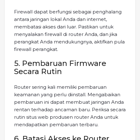
Firewall dapat berfungsi sebagai penghalang
antara jaringan lokal Anda dan internet,
membatasi akses dari luar. Pastikan untuk
menyalakan firewall di router Anda, dan jika
perangkat Anda mendukungnya, aktifkan pula
firewall perangkat.
5. Pembaruan Firmware
Secara Rutin
Router sering kali memiliki pembaruan
keamanan yang perlu diinstall. Mengabaikan
pembaruan ini dapat membuat jaringan Anda
rentan terhadap ancaman baru. Periksa secara
rutin situs web produsen router Anda untuk
mendapatkan pembaruan terbaru.
6. Batasi Akses ke Router