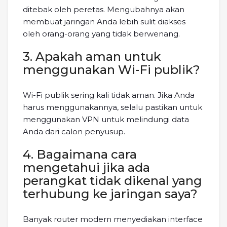
ditebak oleh peretas. Mengubahnya akan
membuat jaringan Anda lebih sulit diakses
oleh orang-orang yang tidak berwenang.
3. Apakah aman untuk
menggunakan Wi-Fi publik?
Wi-Fi publik sering kali tidak aman. Jika Anda
harus menggunakannya, selalu pastikan untuk
menggunakan VPN untuk melindungi data
Anda dari calon penyusup.
4. Bagaimana cara
mengetahui jika ada
perangkat tidak dikenal yang
terhubung ke jaringan saya?
Banyak router modern menyediakan interface