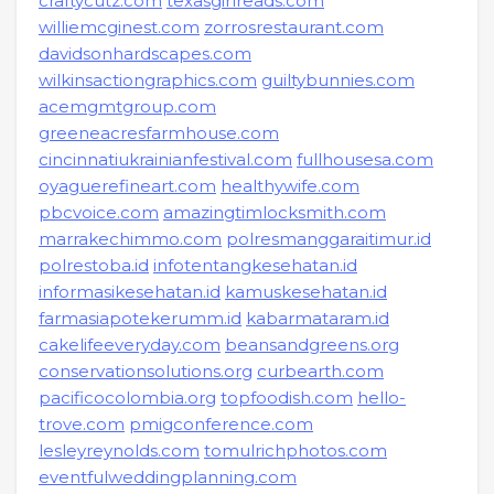
craftycutz.com
texasgirlreads.com
williemcginest.com
zorrosrestaurant.com
davidsonhardscapes.com
wilkinsactiongraphics.com
guiltybunnies.com
acemgmtgroup.com
greeneacresfarmhouse.com
cincinnatiukrainianfestival.com
fullhousesa.com
oyaguerefineart.com
healthywife.com
pbcvoice.com
amazingtimlocksmith.com
marrakechimmo.com
polresmanggaraitimur.id
polrestoba.id
infotentangkesehatan.id
informasikesehatan.id
kamuskesehatan.id
farmasiapotekerumm.id
kabarmataram.id
cakelifeeveryday.com
beansandgreens.org
conservationsolutions.org
curbearth.com
pacificocolombia.org
topfoodish.com
hello-
trove.com
pmigconference.com
lesleyreynolds.com
tomulrichphotos.com
eventfulweddingplanning.com