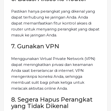
Pastikan hanya perangkat yang dikenal yang
dapat terhubung ke jaringan Anda. Anda
dapat memanfaatkan fitur kontrol akses di
router untuk menyaring perangkat yang dapat
masuk ke jaringan Anda.
7. Gunakan VPN
Menggunakan Virtual Private Network (VPN)
dapat meningkatkan privasi dan keamanan
Anda saat berselancar di internet. VPN
mengenkripsi koneksi Anda, sehingga
membuat sulit bagi pihak ketiga untuk
melacak aktivitas online Anda.
8. Segera Hapus Perangkat
yang Tidak Dikenal