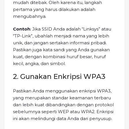
mudah ditebak. Oleh karena itu, langkah
pertama yang harus dilakukan adalah
mengubahnya.
Contoh
: Jika SSID Anda adalah “Linksys” atau
“TP-Link”, ubahlah menjadi nama yang lebih
unik, dan jangan sertakan informasi pribadi.
Pastikan juga kata sandi yang Anda gunakan
kuat, dengan kombinasi huruf besar, huruf
kecil, angka, dan simbol.
2. Gunakan Enkripsi WPA3
Pastikan Anda menggunakan enkripsi WPA3,
yang merupakan standar keamanan terbaru
dan lebih kuat dibandingkan dengan protokol
sebelumnya seperti WEP atau WPA2. Enkripsi
ini akan melindungi data Anda dari penyusup.