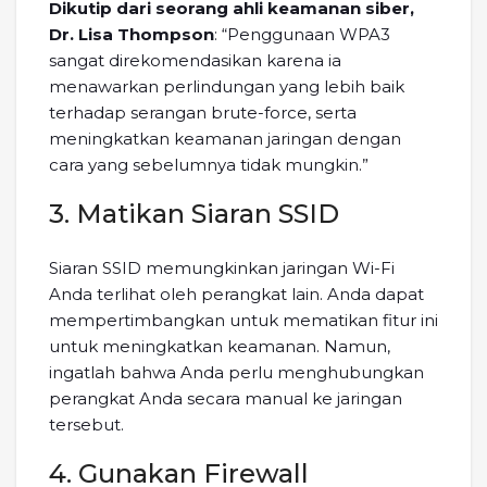
Dikutip dari seorang ahli keamanan siber,
Dr. Lisa Thompson
: “Penggunaan WPA3
sangat direkomendasikan karena ia
menawarkan perlindungan yang lebih baik
terhadap serangan brute-force, serta
meningkatkan keamanan jaringan dengan
cara yang sebelumnya tidak mungkin.”
3. Matikan Siaran SSID
Siaran SSID memungkinkan jaringan Wi-Fi
Anda terlihat oleh perangkat lain. Anda dapat
mempertimbangkan untuk mematikan fitur ini
untuk meningkatkan keamanan. Namun,
ingatlah bahwa Anda perlu menghubungkan
perangkat Anda secara manual ke jaringan
tersebut.
4. Gunakan Firewall