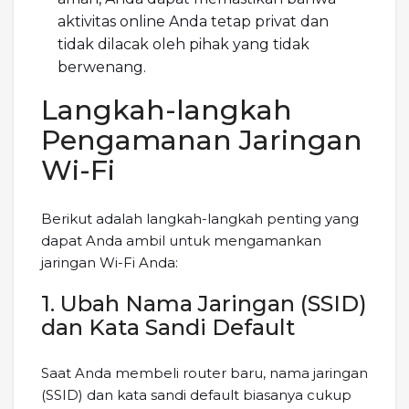
aktivitas online Anda tetap privat dan
tidak dilacak oleh pihak yang tidak
berwenang.
Langkah-langkah
Pengamanan Jaringan
Wi-Fi
Berikut adalah langkah-langkah penting yang
dapat Anda ambil untuk mengamankan
jaringan Wi-Fi Anda:
1. Ubah Nama Jaringan (SSID)
dan Kata Sandi Default
Saat Anda membeli router baru, nama jaringan
(SSID) dan kata sandi default biasanya cukup