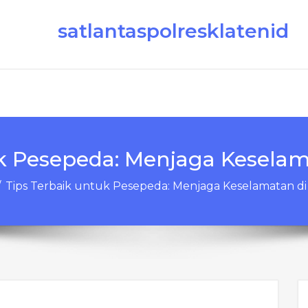
satlantaspolresklatenid
k Pesepeda: Menjaga Keselam
/
Tips Terbaik untuk Pesepeda: Menjaga Keselamatan di