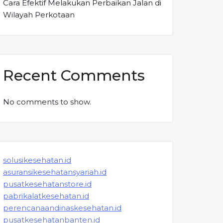
Cara Efektif Melakukan Perbaikan Jalan di
Wilayah Perkotaan
Recent Comments
No comments to show.
solusikesehatan.id
asuransikesehatansyariah.id
pusatkesehatanstore.id
pabrikalatkesehatan.id
perencanaandinaskesehatan.id
pusatkesehatanbanten.id