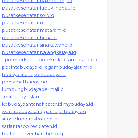
pusatkesehatanpalembang.id
pusatkesehatanlubuklinggau.id
pusatkesehatansolo.id
pusatkesehatanmalang.id
pusatkesehatanmataram.id
pusatkesehatanbima.id
pusatkesehatansingkawang.id
pusatkesehatanpalangkaraya.id
apotekerku.id
apotekmk.id
farmasiuad.id
pecintabudaya.id
ragambudayajatim.id
budayakita.id
senibudaya.id
penikmatbudaya.id
lumbungbudayadermaji.id
senibudayaislam.id
kebudayaantanahdatar.id
mybudaya.id
wartabudayasanggau.id
sribudaya.id
simerdupolresbatang.id
satlantaspolresklaten.id
buffalogrovechamber.org