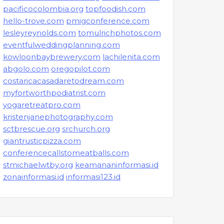
pacificocolombia.org
topfoodish.com
hello-trove.com
pmigconference.com
lesleyreynolds.com
tomulrichphotos.com
eventfulweddingplanning.com
kowloonbaybrewery.com
lachilenita.com
abgolo.com
oregopilot.com
costaricacasadaretodream.com
myfortworthpodiatrist.com
yogaretreatpro.com
kristenjanephotography.com
sctbrescue.org
srchurch.org
giantrusticpizza.com
conferencecallstomeatballs.com
stmichaelwtby.org
keamananinformasi.id
zonainformasi.id
informasi123.id