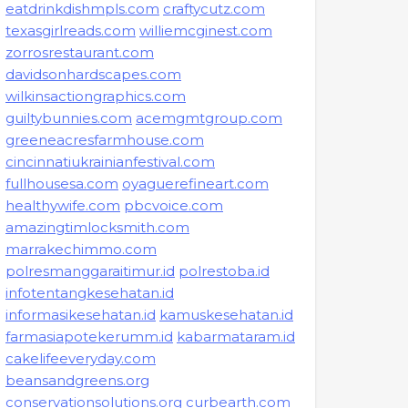
eatdrinkdishmpls.com
craftycutz.com
texasgirlreads.com
williemcginest.com
zorrosrestaurant.com
davidsonhardscapes.com
wilkinsactiongraphics.com
guiltybunnies.com
acemgmtgroup.com
greeneacresfarmhouse.com
cincinnatiukrainianfestival.com
fullhousesa.com
oyaguerefineart.com
healthywife.com
pbcvoice.com
amazingtimlocksmith.com
marrakechimmo.com
polresmanggaraitimur.id
polrestoba.id
infotentangkesehatan.id
informasikesehatan.id
kamuskesehatan.id
farmasiapotekerumm.id
kabarmataram.id
cakelifeeveryday.com
beansandgreens.org
conservationsolutions.org
curbearth.com