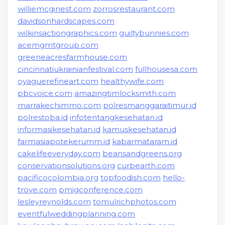
williemcginest.com
zorrosrestaurant.com
davidsonhardscapes.com
wilkinsactiongraphics.com
guiltybunnies.com
acemgmtgroup.com
greeneacresfarmhouse.com
cincinnatiukrainianfestival.com
fullhousesa.com
oyaguerefineart.com
healthywife.com
pbcvoice.com
amazingtimlocksmith.com
marrakechimmo.com
polresmanggaraitimur.id
polrestoba.id
infotentangkesehatan.id
informasikesehatan.id
kamuskesehatan.id
farmasiapotekerumm.id
kabarmataram.id
cakelifeeveryday.com
beansandgreens.org
conservationsolutions.org
curbearth.com
pacificocolombia.org
topfoodish.com
hello-
trove.com
pmigconference.com
lesleyreynolds.com
tomulrichphotos.com
eventfulweddingplanning.com