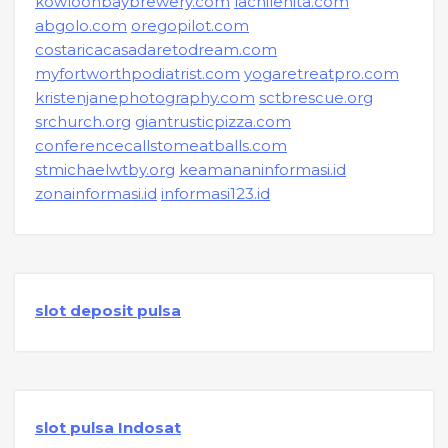
kowloonbaybrewery.com
lachilenita.com
abgolo.com
oregopilot.com
costaricacasadaretodream.com
myfortworthpodiatrist.com
yogaretreatpro.com
kristenjanephotography.com
sctbrescue.org
srchurch.org
giantrusticpizza.com
conferencecallstomeatballs.com
stmichaelwtby.org
keamananinformasi.id
zonainformasi.id
informasi123.id
slot deposit pulsa
slot pulsa Indosat