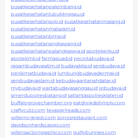
pusatkesehatanpalembang.id
pusatkesehatanlubuklinggau.id
pusatkesehatansolo.id
pusatkesehatanmalang.id
pusatkesehatanmataram.id
pusatkesehatanbima.id
pusatkesehatansingkawang.id
pusatkesehatanpalangkaraya.id
apotekerku.id
apotekmk.id
farmasiuad.id
pecintabudaya.id
ragambudayajatim.id
budayakita.id
senibudaya.id
penikmatbudaya.id
lumbungbudayadermaji.id
senibudayaislam.id
kebudayaantanahdatar.id
mybudaya.id
wartabudayasanggau.id
sribudaya.id
simerdupolresbatang.id
satlantaspolresklaten.id
buffalogrovechamber.org
eatdrinkdishmpls.com
craftycutz.com
texasgirlreads.com
williemcginest.com
zorrosrestaurant.com
davidsonhardscapes.com
wilkinsactiongraphics.com
guiltybunnies.com