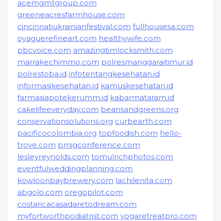
acemgmtgroup.com
greeneacresfarmhouse.com
cincinnatiukrainianfestival.com
fullhousesa.com
oyaguerefineart.com
healthywife.com
pbcvoice.com
amazingtimlocksmith.com
marrakechimmo.com
polresmanggaraitimur.id
polrestoba.id
infotentangkesehatan.id
informasikesehatan.id
kamuskesehatan.id
farmasiapotekerumm.id
kabarmataram.id
cakelifeeveryday.com
beansandgreens.org
conservationsolutions.org
curbearth.com
pacificocolombia.org
topfoodish.com
hello-
trove.com
pmigconference.com
lesleyreynolds.com
tomulrichphotos.com
eventfulweddingplanning.com
kowloonbaybrewery.com
lachilenita.com
abgolo.com
oregopilot.com
costaricacasadaretodream.com
myfortworthpodiatrist.com
yogaretreatpro.com