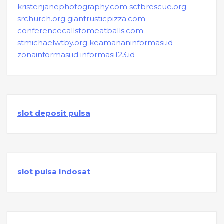
kristenjanephotography.com
sctbrescue.org
srchurch.org
giantrusticpizza.com
conferencecallstomeatballs.com
stmichaelwtby.org
keamananinformasi.id
zonainformasi.id
informasi123.id
slot deposit pulsa
slot pulsa Indosat